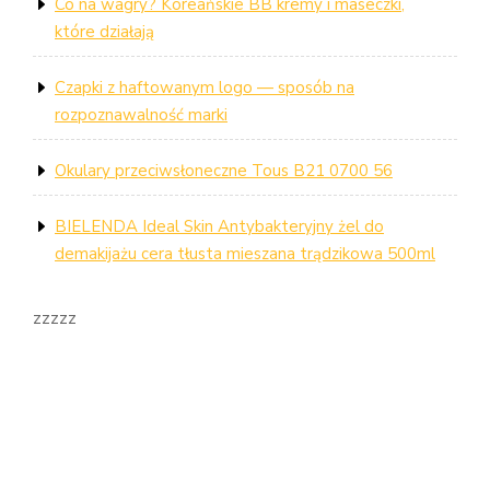
Co na wagry? Koreańskie BB kremy i maseczki,
które działają
Czapki z haftowanym logo — sposób na
rozpoznawalność marki
Okulary przeciwsłoneczne Tous B21 0700 56
BIELENDA Ideal Skin Antybakteryjny żel do
demakijażu cera tłusta mieszana trądzikowa 500ml
zzzzz