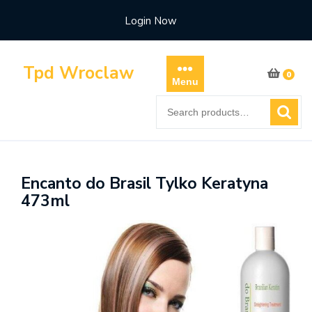
Skip
Login Now
to
content
Tpd Wroclaw
0
Menu
Search
for:
Encanto do Brasil Tylko Keratyna
473ml