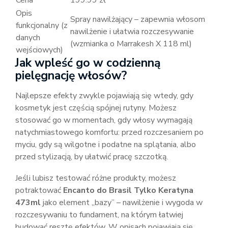
Cena
199.99 zł
Opis
Spray nawilżający – zapewnia włosom
funkcjonalny (z
nawilżenie i ułatwia rozczesywanie
danych
(wzmianka o Marrakesh X 118 ml)
wejściowych)
Jak wpleść go w codzienną
pielęgnację włosów?
Najlepsze efekty zwykle pojawiają się wtedy, gdy
kosmetyk jest częścią spójnej rutyny. Możesz
stosować go w momentach, gdy włosy wymagają
natychmiastowego komfortu: przed rozczesaniem po
myciu, gdy są wilgotne i podatne na splątania, albo
przed stylizacją, by ułatwić pracę szczotką.
Jeśli lubisz testować różne produkty, możesz
potraktować
Encanto do Brasil Tylko Keratyna
473ml
jako element „bazy” – nawilżenie i wygoda w
rozczesywaniu to fundament, na którym łatwiej
budować resztę efektów. W opisach pojawiają się