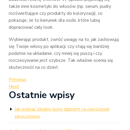
także inne kosmetyki do włosów (np. serum, pudry
rozświetlające czy produkty do koloryzacji), co
pokazuje, że to kierunek dla osób, które lubią
dopracować cały look.
Wybierając produkt, zwróć uwagę na to, jak zachowują
się Twoje włosy po aplikacji: czy stają się bardziej
podatne na układanie, czy mniej się puszą i czy
rozczesywanie jest szybsze. Tak właśnie ocenia się
skuteczność na co dzień.
Nawigacja
Previous
Previous
Post
Next
Next
wpisu
Ostatnie wpisy
Post
Jak wybrać idealny luźny diament na pierścionek
zaręczynowy