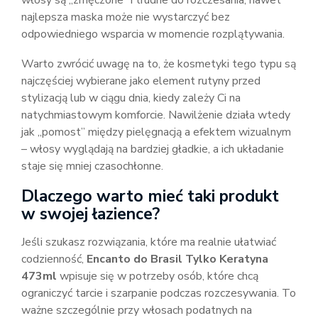
włosy są „zmęczone” i trudne do rozczesania, nawet
najlepsza maska może nie wystarczyć bez
odpowiedniego wsparcia w momencie rozplątywania.
Warto zwrócić uwagę na to, że kosmetyki tego typu są
najczęściej wybierane jako element rutyny przed
stylizacją lub w ciągu dnia, kiedy zależy Ci na
natychmiastowym komforcie. Nawilżenie działa wtedy
jak „pomost” między pielęgnacją a efektem wizualnym
– włosy wyglądają na bardziej gładkie, a ich układanie
staje się mniej czasochłonne.
Dlaczego warto mieć taki produkt
w swojej łazience?
Jeśli szukasz rozwiązania, które ma realnie ułatwiać
codzienność,
Encanto do Brasil Tylko Keratyna
473ml
wpisuje się w potrzeby osób, które chcą
ograniczyć tarcie i szarpanie podczas rozczesywania. To
ważne szczególnie przy włosach podatnych na