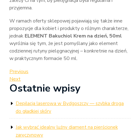
zależy Ci na tym, by pielęgnacja była regularna i
przyjemna.
W ramach oferty sklepowej pojawiają się także inne
propozycje dla kobiet i produkty o różnym charakterze,
jednak
ELEMENT Bakuchiol Krem na dzień, 50ml
wyróżnia się tym, że jest pomyślany jako element
codziennej rutyny pielęgnacyjnej – konkretnie na dzień,
w praktycznym formacie 50 ml.
Nawigacja
Previous
Previous
Post
Next
Next
wpisu
Ostatnie wpisy
Post
Depilacja laserowa w Bydgoszczy — szybka droga
do gładkiej skóry
Jak wybrać idealny luźny diament na pierścionek
zaręczynowy