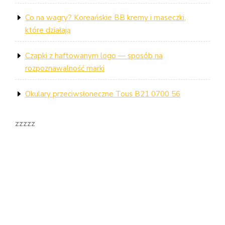
Co na wagry? Koreańskie BB kremy i maseczki,
które działają
Czapki z haftowanym logo — sposób na
rozpoznawalność marki
Okulary przeciwsłoneczne Tous B21 0700 56
zzzzz