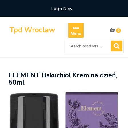
Skip
Login Now
to
content
Tpd Wroclaw
0
Menu
Search
for:
ELEMENT Bakuchiol Krem na dzień,
50ml