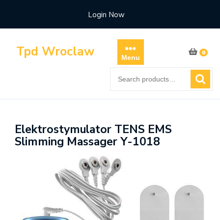
Skip
Login Now
to
content
Tpd Wroclaw
0
Menu
Search
for:
Elektrostymulator TENS EMS
Slimming Massager Y-1018