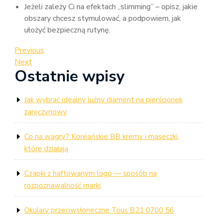
Jeżeli zależy Ci na efektach „slimming” – opisz, jakie
obszary chcesz stymulować, a podpowiem, jak
ułożyć bezpieczną rutynę.
Nawigacja
Previous
Previous
Post
Next
Next
wpisu
Ostatnie wpisy
Post
Jak wybrać idealny luźny diament na pierścionek
zaręczynowy
Co na wagry? Koreańskie BB kremy i maseczki,
które działają
Czapki z haftowanym logo — sposób na
rozpoznawalność marki
Okulary przeciwsłoneczne Tous B21 0700 56