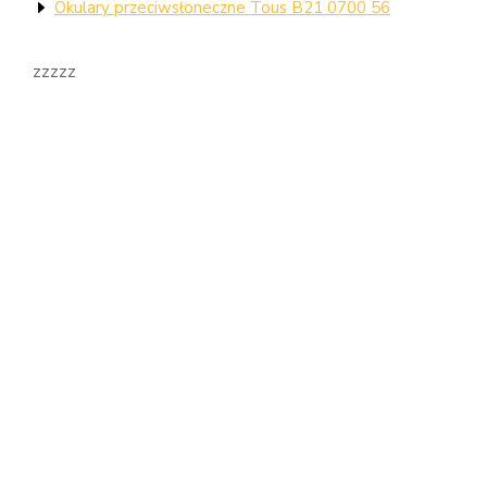
Okulary przeciwsłoneczne Tous B21 0700 56
zzzzz