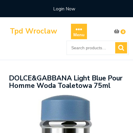
Skip
Login Now
to
content
Tpd Wroclaw
0
Menu
Search
for:
DOLCE&GABBANA Light Blue Pour
Homme Woda Toaletowa 75ml