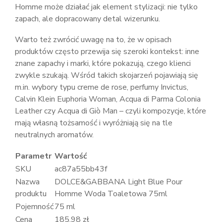
Homme może działać jak element stylizacji: nie tylko
zapach, ale dopracowany detal wizerunku.
Warto też zwrócić uwagę na to, że w opisach
produktów często przewija się szeroki kontekst: inne
znane zapachy i marki, które pokazują, czego klienci
zwykle szukają. Wśród takich skojarzeń pojawiają się
m.in. wybory typu creme de rose, perfumy Invictus,
Calvin Klein Euphoria Woman, Acqua di Parma Colonia
Leather czy Acqua di Giò Man – czyli kompozycje, które
mają własną tożsamość i wyróżniają się na tle
neutralnych aromatów.
Parametr
Wartość
SKU
ac87a55bb43f
Nazwa
DOLCE&GABBANA Light Blue Pour
produktu
Homme Woda Toaletowa 75ml
Pojemność
75 ml
Cena
185.98 zł