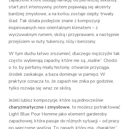
zapachów, które budują narrację od pierwszej sekundy:
start jest intensywny, potem pojawiają się akcenty
bardziej zmysłowe, a na końcu zostaje ciepły, trwały
ślad. Tak działa podejście znane z kompozycji
inspirowanych neo-orientalnym klimatem – z
wyczuwalnym rumem, skórą i przyprawami, a następnie
przejściem w nuty tuberozy, róży i benzoiny.
W tym duchu łatwo zrozumieć, dlaczego mężczyźni tak
często wybierają zapachy, które nie są „nudne”. Chodzi
o to, by perfumy miały historię: otwarcie przyciąga,
środek zaskakuje, a baza dominuje w pamięci. W
praktyce oznacza to, że zapach nie znika po godzinie,
tylko rozwija się wraz ze skórą.
Jeżeli lubisz kompozycje, które są jednocześnie
charyzmatyczne i zmysłowe
, to możesz potraktować
Light Blue Pour Homme jako element garderoby
zapachowej, która pasuje do różnych sytuacji – od pracy
po wieczorne wyjścia. To zapach, który ma „charakter”,