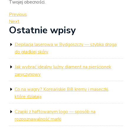
Twojej obecności.
Nawigacja
Previous
Previous
Post
Next
Next
wpisu
Ostatnie wpisy
Post
Depilacja laserowa w Bydgoszczy — szybka droga
do gładkiej skóry
Jak wybrać idealny luźny diament na pierścionek
zaręczynowy
Co na wagry? Koreańskie BB kremy i maseczki,
które działają
Czapki z haftowanym logo — sposób na
rozpoznawalność marki