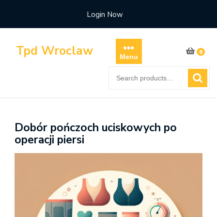
Skip
Login Now
to
content
Tpd Wroclaw
0
Menu
Search
for:
Dobór pończoch uciskowych po
operacji piersi