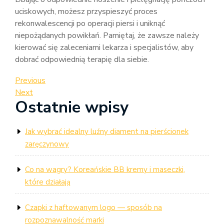
uciskowych, możesz przyspieszyć proces
rekonwalescencji po operacji piersi i uniknąć
niepożądanych powikłań. Pamiętaj, że zawsze należy
kierować się zaleceniami lekarza i specjalistów, aby
dobrać odpowiednią terapię dla siebie.
Nawigacja
Previous
Previous
Post
Next
Next
wpisu
Ostatnie wpisy
Post
Jak wybrać idealny luźny diament na pierścionek
zaręczynowy
Co na wagry? Koreańskie BB kremy i maseczki,
które działają
Czapki z haftowanym logo — sposób na
rozpoznawalność marki