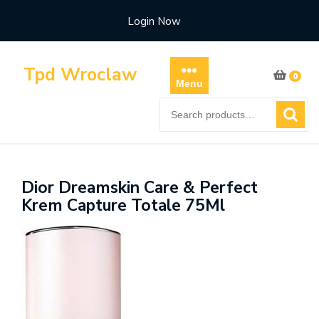
Skip
Login Now
to
content
Tpd Wroclaw
0
Menu
Search
for:
Dior Dreamskin Care & Perfect
Krem Capture Totale 75Ml