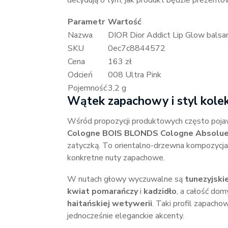
decydują o tym, jak produkt będzie prezentow
Parametr
Wartość
Nazwa
DIOR Dior Addict Lip Glow balsam
SKU
0ec7c8844572
Cena
163 zł
Odcień
008 Ultra Pink
Pojemność
3,2 g
Wątek zapachowy i styl kol
Wśród propozycji produktowych często poja
Cologne BOIS BLONDS Cologne Absolu
zatyczką. To orientalno-drzewna kompozycja d
konkretne nuty zapachowe.
W nutach głowy wyczuwalne są
tunezyjskie
kwiat pomarańczy
i
kadzidło
, a całość do
haitańskiej wetywerii
. Taki profil zapacho
jednocześnie eleganckie akcenty.