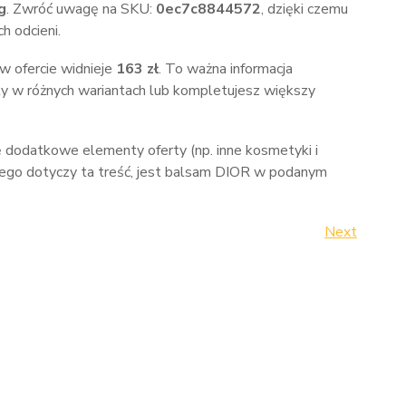
g
. Zwróć uwagę na SKU:
0ec7c8844572
, dzięki czemu
h odcieni.
 w ofercie widnieje
163 zł
. To ważna informacja
y w różnych wariantach lub kompletujesz większy
ę dodatkowe elementy oferty (np. inne kosmetyki i
ego dotyczy ta treść, jest balsam DIOR w podanym
Next
Next
Post