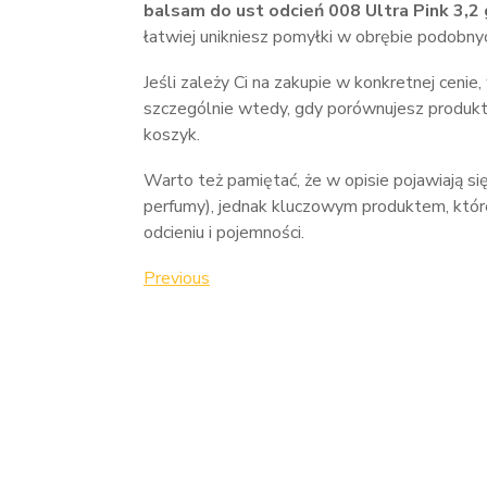
balsam do ust odcień 008 Ultra Pink 3,2 
łatwiej unikniesz pomyłki w obrębie podobnyc
Jeśli zależy Ci na zakupie w konkretnej cenie,
szczególnie wtedy, gdy porównujesz produkt
koszyk.
Warto też pamiętać, że w opisie pojawiają si
perfumy), jednak kluczowym produktem, któr
odcieniu i pojemności.
Nawigacja
Previous
Previous
Post
wpisu