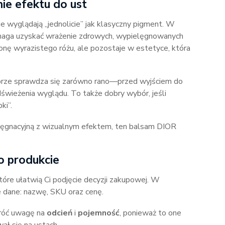
ie efektu do ust
ie wyglądają „jednolicie” jak klasyczny pigment. W
pomaga uzyskać wrażenie zdrowych, wypielęgnowanych
ronę wyrazistego różu, ale pozostaje w estetyce, która
brze sprawdza się zarówno rano—przed wyjściem do
dświeżenia wyglądu. To także dobry wybór, jeśli
ki”.
pielęgnacyjną z wizualnym efektem, ten balsam DIOR
o produkcie
które ułatwią Ci podjęcie decyzji zakupowej. W
 dane: nazwę, SKU oraz cenę.
zwróć uwagę na
odcień
i
pojemność
, ponieważ to one