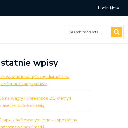
Login Now
Search
for:
statnie wpisy
Jak wybrać idealny luźny diament na
pierścionek zaręczynowy
Co na wagry? Koreańskie BB kremy i
maseczki, które działają
Czapki z haftowanym logo — sposób na
rozpoznawalność marki