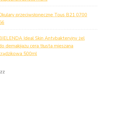
Okulary przeciwsłoneczne Tous B21 0700
56
BIELENDA Ideal Skin Antybakteryjny żel
do demakijażu cera tłusta mieszana
trądzikowa 500ml
zz