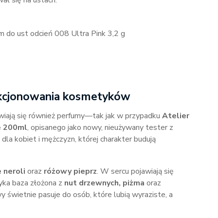
ał się na ustach.
 do ust odcień 008 Ultra Pink 3,2 g
ekcjonowania kosmetyków
wiają się również perfumy—tak jak w przypadku
Atelier
e 200ml
, opisanego jako nowy, nieużywany tester z
la kobiet i mężczyzn, której charakter budują
 neroli
oraz
różowy pieprz
. W sercu pojawiają się
myka baza złożona z
nut drzewnych, piżma
oraz
wy świetnie pasuje do osób, które lubią wyraziste, a