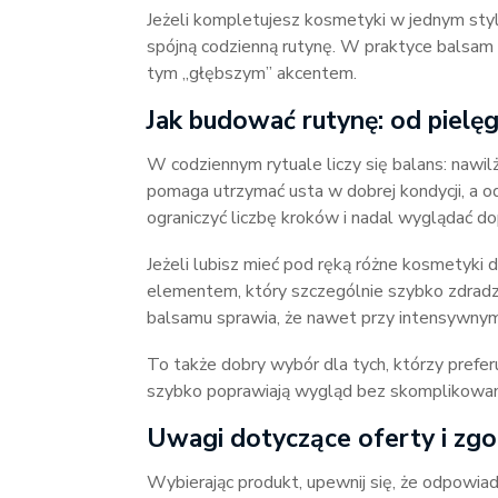
Jeżeli kompletujesz kosmetyki w jednym sty
spójną codzienną rutynę. W praktyce balsam
tym „głębszym” akcentem.
Jak budować rutynę: od pielęg
W codziennym rytuale liczy się balans: nawi
pomaga utrzymać usta w dobrej kondycji, a o
ograniczyć liczbę kroków i nadal wyglądać d
Jeżeli lubisz mieć pod ręką różne kosmetyki d
elementem, który szczególnie szybko zdradza
balsamu sprawia, że nawet przy intensywnym
To także dobry wybór dla tych, którzy preferuj
szybko poprawiają wygląd bez skomplikowanej
Uwagi dotyczące oferty i zg
Wybierając produkt, upewnij się, że odpowiad