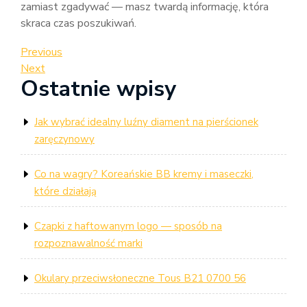
zamiast zgadywać — masz twardą informację, która
skraca czas poszukiwań.
Nawigacja
Previous
Previous
Post
Next
Next
wpisu
Ostatnie wpisy
Post
Jak wybrać idealny luźny diament na pierścionek
zaręczynowy
Co na wagry? Koreańskie BB kremy i maseczki,
które działają
Czapki z haftowanym logo — sposób na
rozpoznawalność marki
Okulary przeciwsłoneczne Tous B21 0700 56