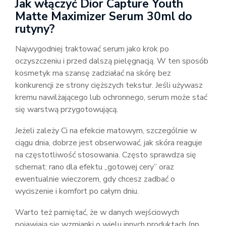
Jak włączyć Dior Capture Youth
Matte Maximizer Serum 30ml do
rutyny?
Najwygodniej traktować serum jako krok po
oczyszczeniu i przed dalszą pielęgnacją. W ten sposób
kosmetyk ma szansę zadziałać na skórę bez
konkurencji ze strony cięższych tekstur. Jeśli używasz
kremu nawilżającego lub ochronnego, serum może stać
się warstwą przygotowującą.
Jeżeli zależy Ci na efekcie matowym, szczególnie w
ciągu dnia, dobrze jest obserwować, jak skóra reaguje
na częstotliwość stosowania. Często sprawdza się
schemat: rano dla efektu „gotowej cery” oraz
ewentualnie wieczorem, gdy chcesz zadbać o
wyciszenie i komfort po całym dniu.
Warto też pamiętać, że w danych wejściowych
pojawiają się wzmianki o wielu innych produktach (np.