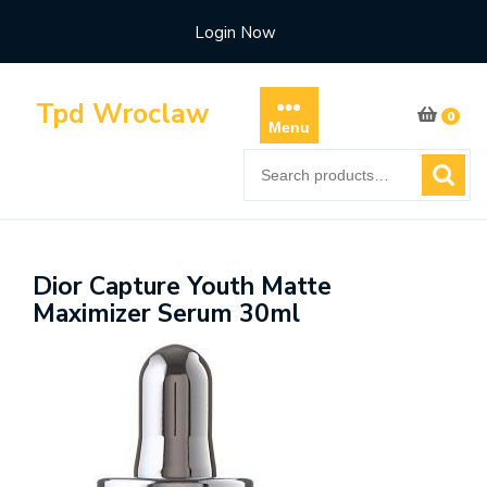
Skip
Login Now
to
content
Tpd Wroclaw
0
Menu
Search
for:
Dior Capture Youth Matte
Maximizer Serum 30ml