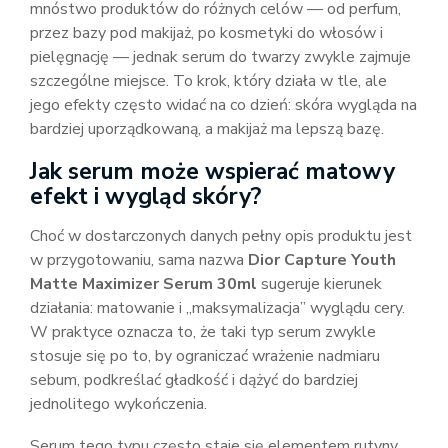
mnóstwo produktów do różnych celów — od perfum,
przez bazy pod makijaż, po kosmetyki do włosów i
pielęgnację — jednak serum do twarzy zwykle zajmuje
szczególne miejsce. To krok, który działa w tle, ale
jego efekty często widać na co dzień: skóra wygląda na
bardziej uporządkowaną, a makijaż ma lepszą bazę.
Jak serum może wspierać matowy
efekt i wygląd skóry?
Choć w dostarczonych danych pełny opis produktu jest
w przygotowaniu, sama nazwa
Dior Capture Youth
Matte Maximizer Serum 30ml
sugeruje kierunek
działania: matowanie i „maksymalizacja” wyglądu cery.
W praktyce oznacza to, że taki typ serum zwykle
stosuje się po to, by ograniczać wrażenie nadmiaru
sebum, podkreślać gładkość i dążyć do bardziej
jednolitego wykończenia.
Serum tego typu często staje się elementem rutyny