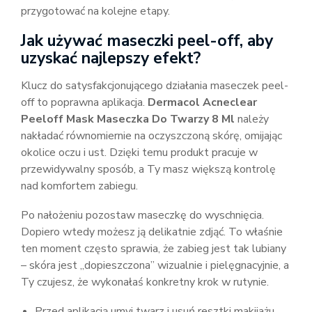
przygotować na kolejne etapy.
Jak używać maseczki peel-off, aby
uzyskać najlepszy efekt?
Klucz do satysfakcjonującego działania maseczek peel-
off to poprawna aplikacja.
Dermacol Acneclear
Peeloff Mask Maseczka Do Twarzy 8 Ml
należy
nakładać równomiernie na oczyszczoną skórę, omijając
okolice oczu i ust. Dzięki temu produkt pracuje w
przewidywalny sposób, a Ty masz większą kontrolę
nad komfortem zabiegu.
Po nałożeniu pozostaw maseczkę do wyschnięcia.
Dopiero wtedy możesz ją delikatnie zdjąć. To właśnie
ten moment często sprawia, że zabieg jest tak lubiany
– skóra jest „dopieszczona” wizualnie i pielęgnacyjnie, a
Ty czujesz, że wykonałaś konkretny krok w rutynie.
Przed aplikacją umyj twarz i usuń resztki makijażu.