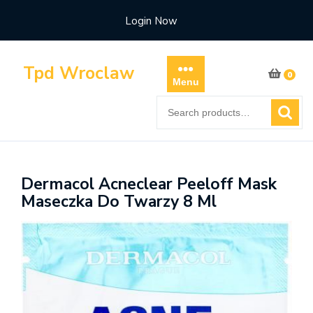
Skip
Login Now
to
content
Tpd Wroclaw
0
Menu
Search
for:
Dermacol Acneclear Peeloff Mask
Maseczka Do Twarzy 8 Ml