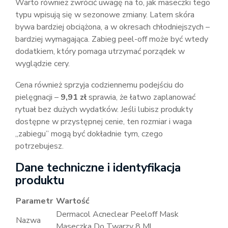
Warto również zwrócić uwagę na to, jak maseczki tego
typu wpisują się w sezonowe zmiany. Latem skóra
bywa bardziej obciążona, a w okresach chłodniejszych –
bardziej wymagająca. Zabieg peel-off może być wtedy
dodatkiem, który pomaga utrzymać porządek w
wyglądzie cery.
Cena również sprzyja codziennemu podejściu do
pielęgnacji –
9,91 zł
sprawia, że łatwo zaplanować
rytuał bez dużych wydatków. Jeśli lubisz produkty
dostępne w przystępnej cenie, ten rozmiar i waga
„zabiegu” mogą być dokładnie tym, czego
potrzebujesz.
Dane techniczne i identyfikacja
produktu
Parametr
Wartość
Dermacol Acneclear Peeloff Mask
Nazwa
Maseczka Do Twarzy 8 Ml