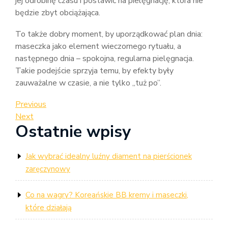
jej odrobinę czasu i postawić na pielęgnację, która nie
będzie zbyt obciążająca.
To także dobry moment, by uporządkować plan dnia:
maseczka jako element wieczornego rytuału, a
następnego dnia – spokojna, regularna pielęgnacja.
Takie podejście sprzyja temu, by efekty były
zauważalne w czasie, a nie tylko „tuż po”.
Nawigacja
Previous
Previous
Post
Next
Next
wpisu
Ostatnie wpisy
Post
Jak wybrać idealny luźny diament na pierścionek
zaręczynowy
Co na wagry? Koreańskie BB kremy i maseczki,
które działają