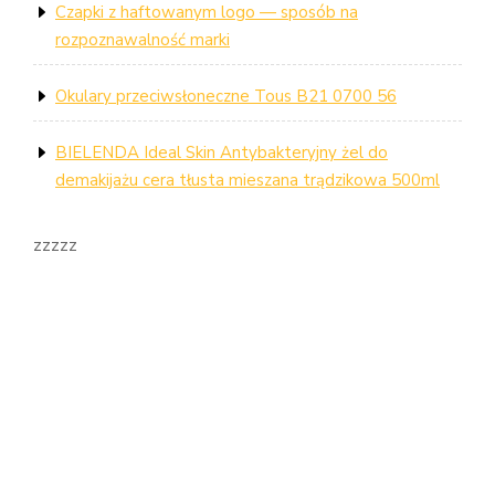
Czapki z haftowanym logo — sposób na
rozpoznawalność marki
Okulary przeciwsłoneczne Tous B21 0700 56
BIELENDA Ideal Skin Antybakteryjny żel do
demakijażu cera tłusta mieszana trądzikowa 500ml
zzzzz