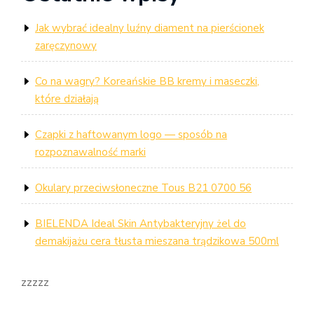
Jak wybrać idealny luźny diament na pierścionek
zaręczynowy
Co na wagry? Koreańskie BB kremy i maseczki,
które działają
Czapki z haftowanym logo — sposób na
rozpoznawalność marki
Okulary przeciwsłoneczne Tous B21 0700 56
BIELENDA Ideal Skin Antybakteryjny żel do
demakijażu cera tłusta mieszana trądzikowa 500ml
zzzzz