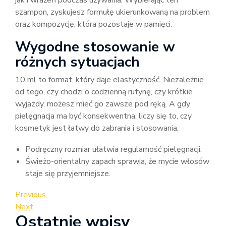
jak i wrażeń podczas używania. Wybierając ten
szampon, zyskujesz formułę ukierunkowaną na problem
oraz kompozycję, która pozostaje w pamięci.
Wygodne stosowanie w
różnych sytuacjach
10 ml to format, który daje elastyczność. Niezależnie
od tego, czy chodzi o codzienną rutynę, czy krótkie
wyjazdy, możesz mieć go zawsze pod ręką. A gdy
pielęgnacja ma być konsekwentna, liczy się to, czy
kosmetyk jest łatwy do zabrania i stosowania.
Podręczny rozmiar ułatwia regularność pielęgnacji.
Świeżo-orientalny zapach sprawia, że mycie włosów
staje się przyjemniejsze.
Nawigacja
Previous
Previous
Post
Next
Next
wpisu
Ostatnie wpisy
Post