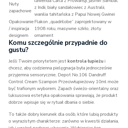
lawenda Carla z Prowansji, jaśmin Sambac
Nuty
z Indii, biały sandałowiec z Australii,
zapachowe
wanilia tahitańska z Papui Nowej Gwinei
Opakowanie
Flakon „quadrilobe” zaprojektowany w
/ inspiracja
1908 roku, masywne szkło, złoty
designem
ornament
Komu szczególnie przypadnie do
gustu?
Jeśli Twoim priorytetem jest
kontrola łupieżu
i
chcesz, aby codzienna pielęgnacja była jednocześnie
przyjemna sensorycznie, Depot No.106 Dandruff
Control Cream Szampon Przeciwłupieżowy 10ml może
być trafionym wyborem. Zapach świeżo-orientalny oraz
luksusowa estetyka opakowania sprawiają, że produkt
dobrze wpisuje się w rytuał dbania o siebie.
To także dobry kierunek dla osób, które lubią produkty
o wyrazistym charakterze: zarówno w kwestii działania,