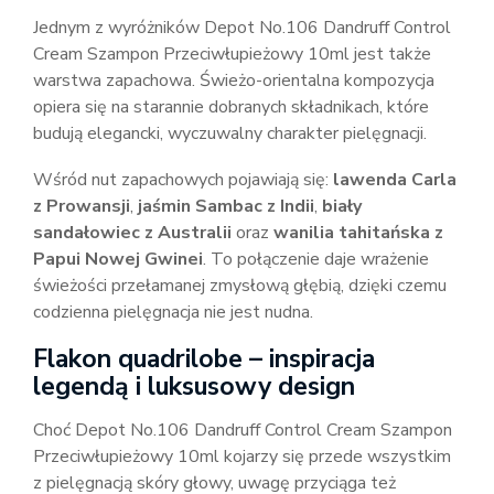
Jednym z wyróżników Depot No.106 Dandruff Control
Cream Szampon Przeciwłupieżowy 10ml jest także
warstwa zapachowa. Świeżo-orientalna kompozycja
opiera się na starannie dobranych składnikach, które
budują elegancki, wyczuwalny charakter pielęgnacji.
Wśród nut zapachowych pojawiają się:
lawenda Carla
z Prowansji
,
jaśmin Sambac z Indii
,
biały
sandałowiec z Australii
oraz
wanilia tahitańska z
Papui Nowej Gwinei
. To połączenie daje wrażenie
świeżości przełamanej zmysłową głębią, dzięki czemu
codzienna pielęgnacja nie jest nudna.
Flakon quadrilobe – inspiracja
legendą i luksusowy design
Choć Depot No.106 Dandruff Control Cream Szampon
Przeciwłupieżowy 10ml kojarzy się przede wszystkim
z pielęgnacją skóry głowy, uwagę przyciąga też