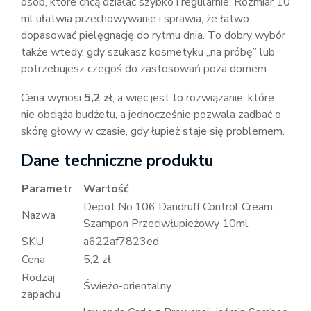
osób, które chcą działać szybko i regularnie. Rozmiar 10
ml ułatwia przechowywanie i sprawia, że łatwo
dopasować pielęgnację do rytmu dnia. To dobry wybór
także wtedy, gdy szukasz kosmetyku „na próbę” lub
potrzebujesz czegoś do zastosowań poza domem.
Cena wynosi
5,2 zł
, a więc jest to rozwiązanie, które
nie obciąża budżetu, a jednocześnie pozwala zadbać o
skórę głowy w czasie, gdy łupież staje się problemem.
Dane techniczne produktu
Parametr
Wartość
Depot No.106 Dandruff Control Cream
Nazwa
Szampon Przeciwłupieżowy 10ml
SKU
a622af7823ed
Cena
5,2 zł
Rodzaj
Świeżo-orientalny
zapachu