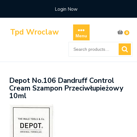
Skip
Login Now
to
content
Tpd Wroclaw
0
Menu
Search
for:
Depot No.106 Dandruff Control
Cream Szampon Przeciwłupieżowy
10ml