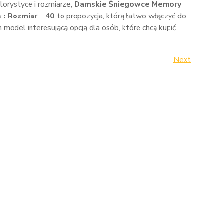
lorystyce i rozmiarze,
Damskie Śniegowce Memory
: Rozmiar – 40
to propozycja, którą łatwo włączyć do
n model interesującą opcją dla osób, które chcą kupić
Next
Next
Post