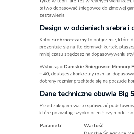
tylko w teorii, ale też w realnych warunkac
łatwo dopasować śniegowce do zimowej garder
zestawienia.
Design w odcieniach srebra i
Kolor
srebrno-czarny
to połączenie, które 
prezentuje się na tle ciemnych kurtek, płasz
mniej czasu spędzasz na dopasowywaniu styliz
Wybierając
Damskie Śniegowce Memory Fo
– 40
, dostajesz konkretny rozmiar, dopasow
dobrany rozmiar przekłada się na poczucie ko
Dane techniczne obuwia Big
Przed zakupem warto sprawdzić podstawowe i
które pozwalają szybko ocenić, czy model sp
Parametr
Wartość
Damskie Śniegowce Mem