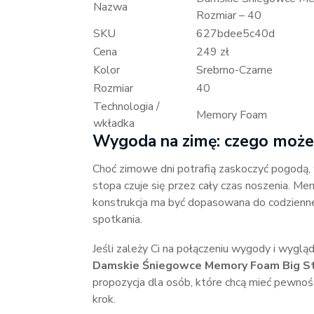
Nazwa
Rozmiar – 40
SKU
627bdee5c40d
Cena
249 zł
Kolor
Srebrno-Czarne
Rozmiar
40
Technologia /
Memory Foam
wkładka
Wygoda na zimę: czego może
Choć zimowe dni potrafią zaskoczyć pogodą, 
stopa czuje się przez cały czas noszenia. M
konstrukcja ma być dopasowana do codzienn
spotkania.
Jeśli zależy Ci na połączeniu wygody i wygl
Damskie Śniegowce Memory Foam Big Sta
propozycja dla osób, które chcą mieć pewnoś
krok.