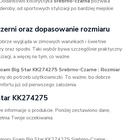
h. Dodatkowo kolorystyka
srebrno-czarna
pozwala
oby, od sportowych stylizacji po bardziej miejskie
 czerni oraz dopasowanie rozmiaru
dobrze wygląda w zimowych warunkach i świetnie
czy oraz spodni. Taki wybór bywa szczególnie praktyczny:
acji, a więcej na tym, co ważne.
am Big Star KK274275 Srebrno-Czarne : Rozmiar
any do potrzeb użytkowniczki. To ważne, bo dobrze
mfortu już od pierwszego założenia.
 Star KK274275
nformacje o produkcie. Poniżej zestawiono dane,
ełnia Twoje oczekiwania.
ory Foam Big Star KK274275 Srebrno-Czarne :