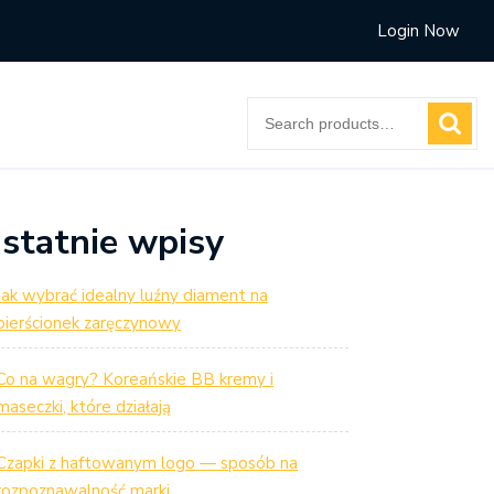
Login Now
Search
for:
statnie wpisy
Jak wybrać idealny luźny diament na
pierścionek zaręczynowy
Co na wagry? Koreańskie BB kremy i
maseczki, które działają
Czapki z haftowanym logo — sposób na
rozpoznawalność marki