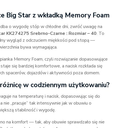
wce Big Star z wkładką Memory Foam
i dba o wygodę stóp w chłodne dni, zwróć uwagę na
r KK274275 Srebrno-Czarne : Rozmiar – 40
. To
odny wygląd z odczuciem miękkości pod stopą —
awierzchnia bywa wymagająca.
pianka Memory Foam, czyli rozwiązanie dopasowujące
staje się bardziej komfortowe, a nacisk rozkłada się
ych spacerów, dojazdów i aktywności poza domem.
różnicę w codziennym użytkowaniu?
aguje na temperaturę i nacisk, dopasowując się do
 nie „pracuje” tak intensywnie jak w obuwiu o
większą stabilność i wygodę.
no na komfort — tak, aby obuwie sprawdzało się nie