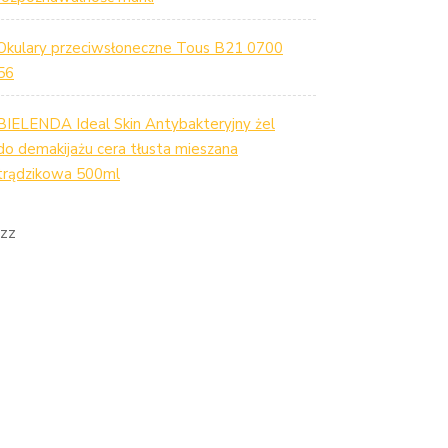
Okulary przeciwsłoneczne Tous B21 0700
56
BIELENDA Ideal Skin Antybakteryjny żel
do demakijażu cera tłusta mieszana
trądzikowa 500ml
zz