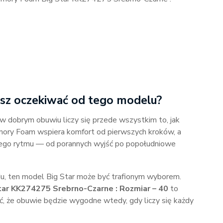
sz oczekiwać od tego modelu?
w dobrym obuwiu liczy się przede wszystkim to, jak
emory Foam wspiera komfort od pierwszych kroków, a
ego rytmu — od porannych wyjść po popołudniowe
ądu, ten model Big Star może być trafionym wyborem.
r KK274275 Srebrno-Czarne : Rozmiar – 40
to
ć, że obuwie będzie wygodne wtedy, gdy liczy się każdy