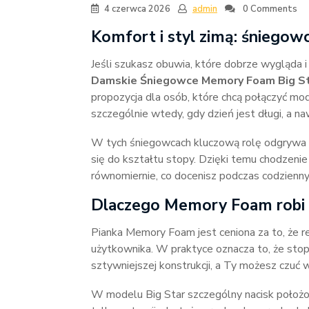
4 czerwca 2026
admin
0 Comments
Komfort i styl zimą: śniego
Jeśli szukasz obuwia, które dobrze wygląda 
Damskie Śniegowce Memory Foam Big Sta
propozycja dla osób, które chcą połączyć m
szczególnie wtedy, gdy dzień jest długi, a n
W tych śniegowcach kluczową rolę odgrywa 
się do kształtu stopy. Dzięki temu chodzenie 
równomiernie, co docenisz podczas codzienn
Dlaczego Memory Foam robi 
Pianka Memory Foam jest ceniona za to, że re
użytkownika. W praktyce oznacza to, że stopa
sztywniejszej konstrukcji, a Ty możesz czuć 
W modelu Big Star szczególny nacisk położo