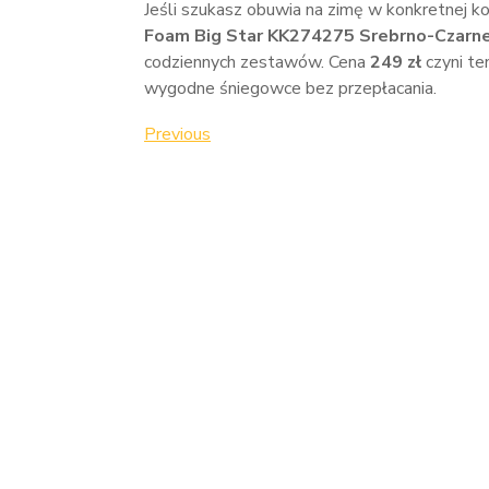
Jeśli szukasz obuwia na zimę w konkretnej ko
Foam Big Star KK274275 Srebrno-Czarne 
codziennych zestawów. Cena
249 zł
czyni te
wygodne śniegowce bez przepłacania.
Nawigacja
Previous
Previous
Post
wpisu