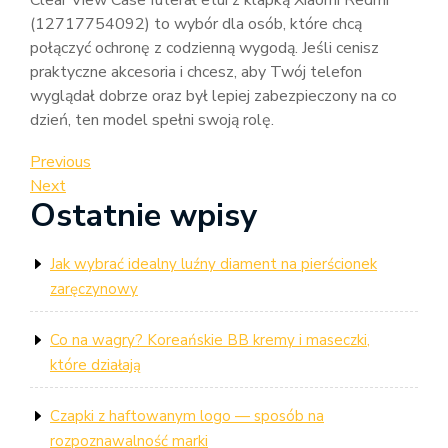
Clear View Case futerał etui z klapką Xiaomi Redmi
(12717754092) to wybór dla osób, które chcą
połączyć ochronę z codzienną wygodą. Jeśli cenisz
praktyczne akcesoria i chcesz, aby Twój telefon
wyglądał dobrze oraz był lepiej zabezpieczony na co
dzień, ten model spełni swoją rolę.
Nawigacja
Previous
Previous
Post
Next
Next
wpisu
Ostatnie wpisy
Post
Jak wybrać idealny luźny diament na pierścionek
zaręczynowy
Co na wagry? Koreańskie BB kremy i maseczki,
które działają
Czapki z haftowanym logo — sposób na
rozpoznawalność marki