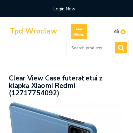
Skip
Login Now
to
content
Tpd Wroclaw
0
Menu
Search
for:
Clear View Case futerał etui z
klapką Xiaomi Redmi
(12717754092)