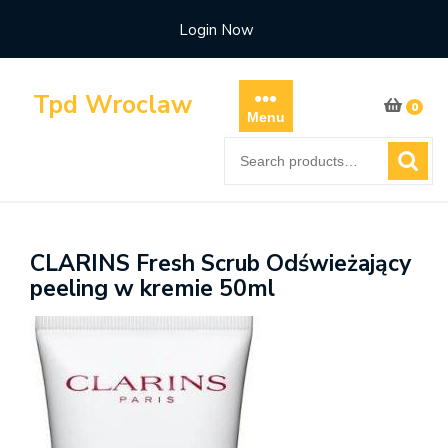
Skip
Login Now
to
content
Tpd Wroclaw
0
Menu
Search
for:
CLARINS Fresh Scrub Odświeżający
peeling w kremie 50ml