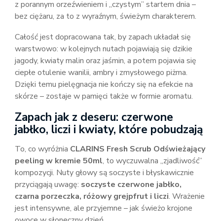
z porannym orzeźwieniem i „czystym” startem dnia –
bez ciężaru, za to z wyraźnym, świeżym charakterem.
Całość jest dopracowana tak, by zapach układał się
warstwowo: w kolejnych nutach pojawiają się dzikie
jagody, kwiaty malin oraz jaśmin, a potem pojawia się
ciepłe otulenie wanilii, ambry i zmysłowego piżma.
Dzięki temu pielęgnacja nie kończy się na efekcie na
skórze – zostaje w pamięci także w formie aromatu.
Zapach jak z deseru: czerwone
jabłko, liczi i kwiaty, które pobudzają
To, co wyróżnia
CLARINS Fresh Scrub Odświeżający
peeling w kremie 50ml
, to wyczuwalna „zjadliwość”
kompozycji. Nuty głowy są soczyste i błyskawicznie
przyciągają uwagę:
soczyste czerwone jabłko,
czarna porzeczka, różowy grejpfrut i liczi
. Wrażenie
jest intensywne, ale przyjemne – jak świeżo krojone
owoce w słoneczny dzień.