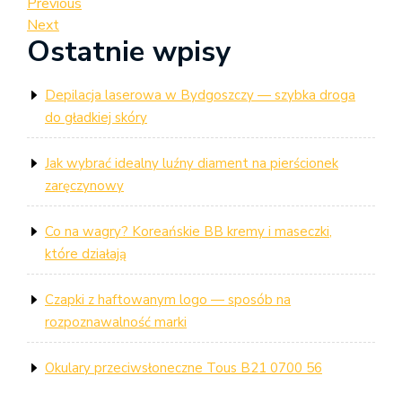
Nawigacja
Previous
Previous
Post
Next
Next
wpisu
Ostatnie wpisy
Post
Depilacja laserowa w Bydgoszczy — szybka droga
do gładkiej skóry
Jak wybrać idealny luźny diament na pierścionek
zaręczynowy
Co na wagry? Koreańskie BB kremy i maseczki,
które działają
Czapki z haftowanym logo — sposób na
rozpoznawalność marki
Okulary przeciwsłoneczne Tous B21 0700 56