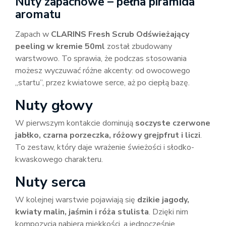
Nuty zapachowe – pełna piramida
aromatu
Zapach w
CLARINS Fresh Scrub Odświeżający
peeling w kremie 50ml
został zbudowany
warstwowo. To sprawia, że podczas stosowania
możesz wyczuwać różne akcenty: od owocowego
„startu”, przez kwiatowe serce, aż po ciepłą bazę.
Nuty głowy
W pierwszym kontakcie dominują
soczyste czerwone
jabłko, czarna porzeczka, różowy grejpfrut i liczi
.
To zestaw, który daje wrażenie świeżości i słodko-
kwaskowego charakteru.
Nuty serca
W kolejnej warstwie pojawiają się
dzikie jagody,
kwiaty malin, jaśmin i róża stulista
. Dzięki nim
kompozycja nabiera miękkości, a jednocześnie