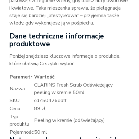
pasował szczególnie wtedy, gdy lubisz nuty owocowe
i kwiatowe. Taka mieszanka sprawia, że pielęgnacja
staje się bardziej „lifestyle’owa” – przyjemna także
wtedy, gdy wykonujesz ją w pośpiechu.
Dane techniczne i informacje
produktowe
Poniżej znajdziesz kluczowe informacje o produkcie,
które ułatwią Ci szybki wybór.
Parametr
Wartość
CLARINS Fresh Scrub Odświeżający
Nazwa
peeling w kremie 50ml
SKU
cd750426bdff
Cena
89 zł
Typ
Peeling w kremie (odświeżający)
produktu
Pojemność
50 ml