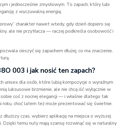
cym i jednocześnie zmysłowym. To zapach, który lubi
egancję z wyczuwalną energią.
zorowy” charakter nawet wtedy, gdy dzień dopiero się
lny, ale nie przytłacza — raczej podkreśla osobowość i
pozwala cieszyć się zapachem dłużej, co ma znaczenie,
turą.
O 003 i jak nosić ten zapach?
 unisex dla osób, które lubią kompozycje o wyraźnym
enią luksusowe brzmienie, ale nie chcą iść wyłącznie w
obie coś z nocnej elegancji — i właśnie dlatego tak
i roku, choć latem też może prezentować się świetnie.
z dłuższy czas, wybierz aplikację na miejsca o wyższej
i. Dzięki temu nuty mają szansę rozwinąć się w naturalny