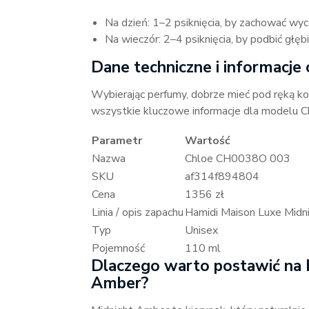
Na dzień: 1–2 psiknięcia, by zachować wyc
Na wieczór: 2–4 psiknięcia, by podbić głęb
Dane techniczne i informacje 
Wybierając perfumy, dobrze mieć pod ręką kon
wszystkie kluczowe informacje dla modelu 
Parametr
Wartość
Nazwa
Chloe CH0038O 003
SKU
af314f894804
Cena
1356 zł
Linia / opis zapachu
Hamidi Maison Luxe Midn
Typ
Unisex
Pojemność
110 ml
Dlaczego warto postawić na 
Amber?