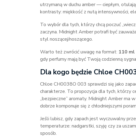
utrzymaną w duchu amber — ciepłym, otulają
kontrasty: miękkość z nutą intensywności, el
To wybór dla tych, którzy chcą poczuć „wiec
zaczyna. Midnight Amber potrafi być zauważa
styl noszącej/noszącego.
Warto też zwrócić uwagę na format:
110 ml
gdy perfumy mają być Twoją codzienną sygna
Dla kogo będzie Chloe CH0038
Chloe CH0038O 003 sprawdzi się jako zapach
charakterze. To propozycja dla tych, którzy c
„bezpieczne” aromaty. Midnight Amber ma w s
dobrze komponuje się z chłodniejszymi poram
Jeśli lubisz, gdy zapach jest wyczuwalny prze
temperaturze: nadgarstki, szyję czy za uszam
sposób.