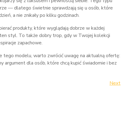
 kojarzy się z luksusem i pewnością siebie. Tego typu
rze — dlatego świetnie sprawdzają się u osób, które
ień, a nie znikały po kilku godzinach.
wybierać produkty, które wyglądają dobrze w każdej
en styl. To także dobry trop, gdy w Twojej kolekcji
nspiracje zapachowe.
ie tego modelu, warto zwrócić uwagę na aktualną ofertę:
argument dla osób, które chcą kupić świadomie i bez
Next
Next
Post