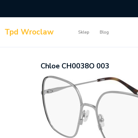
Skip
to
content
Tpd Wroclaw
Sklep
Blog
Chloe CH0038O 003