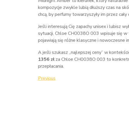
Midnight Amber to kierunek, który naturalnie
kompozycje zwykle lubią dłuższy czas na skó
chcą, by perfumy towarzyszyły im przez cały dz
Jeśli interesują Cię zapachy unisex i lubisz 
sytuacji, Chloe CH0038O 003 wpisuje się w t
pojawiają się różne klasyczne i nowoczesne i
A jeśli szukasz „najlepszej ceny” w kontekśc
1356 zł
za Chloe CH0038O 003 to konkretny 
przepłacania.
Nawigacja
Previous
Previous
Post
wpisu