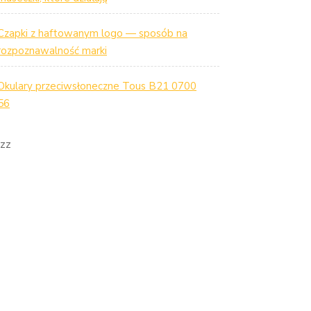
Czapki z haftowanym logo — sposób na
rozpoznawalność marki
Okulary przeciwsłoneczne Tous B21 0700
56
zz