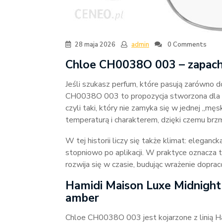
28 maja 2026
admin
0 Comments
Chloe CH0038O 003 – zapach 
Jeśli szukasz perfum, które pasują zarówno do
CH0038O 003 to propozycja stworzona dla o
czyli taki, który nie zamyka się w jednej „męs
temperaturą i charakterem, dzięki czemu brzm
W tej historii liczy się także klimat: eleganc
stopniowo po aplikacji. W praktyce oznacza 
rozwija się w czasie, budując wrażenie doprac
Hamidi Maison Luxe Midnight
amber
Chloe CH0038O 003 jest kojarzone z linią H