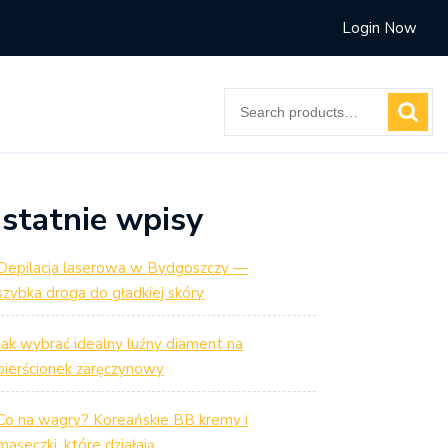
Login Now
Search
for:
statnie wpisy
Depilacja laserowa w Bydgoszczy —
szybka droga do gładkiej skóry
Jak wybrać idealny luźny diament na
pierścionek zaręczynowy
Co na wagry? Koreańskie BB kremy i
maseczki, które działają