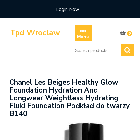
Skip
Login Now
to
content
Tpd Wroclaw
0
Menu
Search
for:
Chanel Les Beiges Healthy Glow
Foundation Hydration And
Longwear Weightless Hydrating
Fluid Foundation Podkład do twarzy
B140