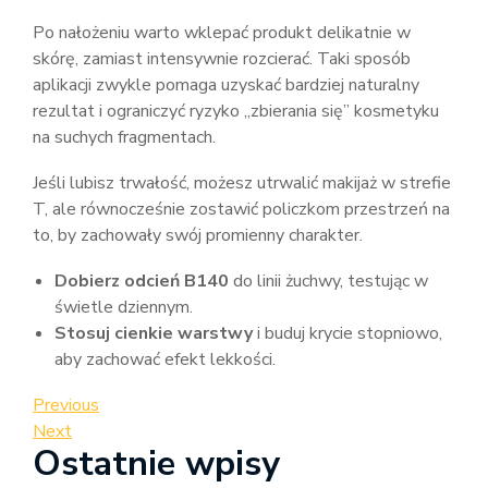
Po nałożeniu warto wklepać produkt delikatnie w
skórę, zamiast intensywnie rozcierać. Taki sposób
aplikacji zwykle pomaga uzyskać bardziej naturalny
rezultat i ograniczyć ryzyko „zbierania się” kosmetyku
na suchych fragmentach.
Jeśli lubisz trwałość, możesz utrwalić makijaż w strefie
T, ale równocześnie zostawić policzkom przestrzeń na
to, by zachowały swój promienny charakter.
Dobierz odcień B140
do linii żuchwy, testując w
świetle dziennym.
Stosuj cienkie warstwy
i buduj krycie stopniowo,
aby zachować efekt lekkości.
Nawigacja
Previous
Previous
Post
Next
Next
wpisu
Ostatnie wpisy
Post