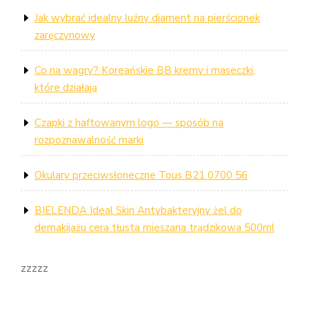
Jak wybrać idealny luźny diament na pierścionek
zaręczynowy
Co na wagry? Koreańskie BB kremy i maseczki,
które działają
Czapki z haftowanym logo — sposób na
rozpoznawalność marki
Okulary przeciwsłoneczne Tous B21 0700 56
BIELENDA Ideal Skin Antybakteryjny żel do
demakijażu cera tłusta mieszana trądzikowa 500ml
zzzzz