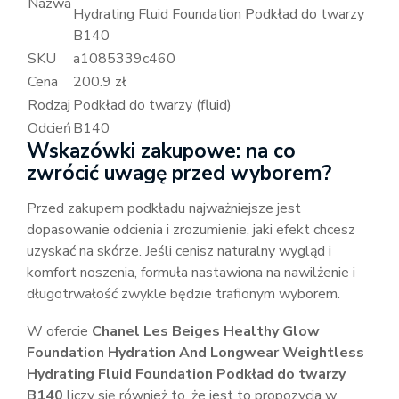
Nazwa
Hydrating Fluid Foundation Podkład do twarzy
B140
SKU
a1085339c460
Cena
200.9 zł
Rodzaj
Podkład do twarzy (fluid)
Odcień
B140
Wskazówki zakupowe: na co
zwrócić uwagę przed wyborem?
Przed zakupem podkładu najważniejsze jest
dopasowanie odcienia i zrozumienie, jaki efekt chcesz
uzyskać na skórze. Jeśli cenisz naturalny wygląd i
komfort noszenia, formuła nastawiona na nawilżenie i
długotrwałość zwykle będzie trafionym wyborem.
W ofercie
Chanel Les Beiges Healthy Glow
Foundation Hydration And Longwear Weightless
Hydrating Fluid Foundation Podkład do twarzy
B140
liczy się również to, że jest to propozycja w