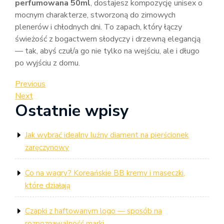
perfumowana 50ml
, dostajesz kompozycję unisex o
mocnym charakterze, stworzoną do zimowych
plenerów i chłodnych dni. To zapach, który łączy
świeżość z bogactwem słodyczy i drzewną elegancją
— tak, abyś czuł/a go nie tylko na wejściu, ale i długo
po wyjściu z domu.
Nawigacja
Previous
Previous
Post
Next
Next
wpisu
Ostatnie wpisy
Post
Jak wybrać idealny luźny diament na pierścionek
zaręczynowy
Co na wagry? Koreańskie BB kremy i maseczki,
które działają
Czapki z haftowanym logo — sposób na
rozpoznawalność marki