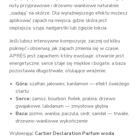
nuty przyprawowe i drzewno-waniliowe naturalnie
„siadają” na skórze. Dla wyraźniejszego efektu możesz
aplikować zapach na miejsca, gdzie skóra jest
cieplejsza: szyja, nadgarstki lub zgięcie łokcia.
Jeśli lubisz intensywne kompozycje, zacznij od kilku
psiknięć i obserwuj, jak zapach zmienia się w czasie.
APRÈS jest zapachem, który ewoluuje: otwarcie jest
energetyczne, serce staje się miękkie i bogate, a baza
pozostawia długotrwałe, otulające wrażenie.
Góra:
szafran, jałowiec, kardamon — efekt świeżego
startu
Serce:
zamsz, bourbon, fiołek, pralina, drzewo
gwajakowe, labdanum — zmysłowa głębia
Baza:
pizmo, wanilia, paczula, cedr, sandał — trwałe,
drzewno-waniliowe wykończenie
Wybierając
Cartier Declaration Parfum woda