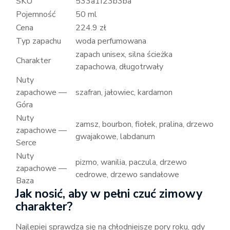
SKU
533a1f23b3ba
Pojemność
50 ml
Cena
224.9 zł
Typ zapachu
woda perfumowana
zapach unisex, silna ścieżka
Charakter
zapachowa, długotrwały
Nuty
zapachowe —
szafran, jałowiec, kardamon
Góra
Nuty
zamsz, bourbon, fiołek, pralina, drzewo
zapachowe —
gwajakowe, labdanum
Serce
Nuty
pizmo, wanilia, paczula, drzewo
zapachowe —
cedrowe, drzewo sandałowe
Baza
Jak nosić, aby w pełni czuć zimowy
charakter?
Najlepiej sprawdza się na chłodniejsze pory roku, gdy