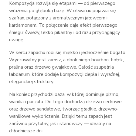
Kompozycja rozwija się etapami — od pierwszego
wrażenia po głęboką bazę. W otwarciu pojawia się
szafran, połączony z aromatycznym jałowcem i
kardamonem. To połączenie daje efekt pierwszego
śniegu: świeży, lekko pikantny i od razu przyciągający
uwagę.
W sercu zapachu robi się miękko i jednocześnie bogato.
Wyczuwalny jest zamsz, a obok niego bourbon, fiołek,
pralina oraz drzewo gwajakowe. Całość uzupełnia
labdanum, które dodaje kompozycji ciepła i wyraźnej,
eleganckiej struktury.
Na koniec przychodzi baza, w której dominuje pizmo,
wanilia i paczula. Do tego dochodzą drzewo cedrowe
oraz drzewo sandałowe, tworząc gładkie, drzewno-
waniliowe wykończenie. Dzięki temu zapach jest
zarówno przytulny, jak i stanowczy — idealny na
chłodniejsze dni.