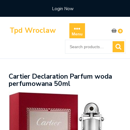
Skip
Login Now
to
content
Tpd Wroclaw
0
Menu
Search
for:
Cartier Declaration Parfum woda
perfumowana 50ml