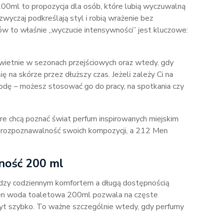
0ml to propozycja dla osób, które lubią wyczuwalną
yczaj podkreślają styl i robią wrażenie bez
ów to właśnie „wyczucie intensywności” jest kluczowe:
.
ietnie w sezonach przejściowych oraz wtedy, gdy
 na skórze przez dłuższy czas. Jeżeli zależy Ci na
odę – możesz stosować go do pracy, na spotkania czy
re chcą poznać świat perfum inspirowanych miejskim
je rozpoznawalność swoich kompozycji, a 212 Men
ność 200 ml
dzy codziennym komfortem a długą dostępnością
Men woda toaletowa 200ml pozwala na częste
byt szybko. To ważne szczególnie wtedy, gdy perfumy