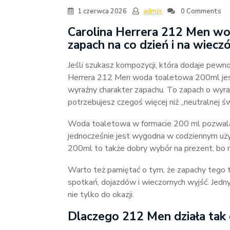
1 czerwca 2026
admin
0 Comments
Carolina Herrera 212 Men wo
zapach na co dzień i na wiecz
Jeśli szukasz kompozycji, która dodaje pewnoś
Herrera 212 Men woda toaletowa 200ml jest 
wyraźny charakter zapachu. To zapach o wyrazi
potrzebujesz czegoś więcej niż „neutralnej św
Woda toaletowa w formacie 200 ml pozwala c
jednocześnie jest wygodna w codziennym uż
200ml to także dobry wybór na prezent, bo m
Warto też pamiętać o tym, że zapachy tego ty
spotkań, dojazdów i wieczornych wyjść. Jedny
nie tylko do okazji.
Dlaczego 212 Men działa tak 