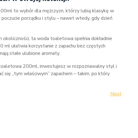
00ml to wybór dla mężczyzn, którzy lubią klasykę w
poczucie porządku i stylu – nawet wtedy, gdy dzień
ch okoliczności, ta woda toaletowa spełnia dokładnie
 ml ułatwia korzystanie z zapachu bez częstych
mają stałe ulubione aromaty.
toaletowa 200ml, inwestujesz w rozpoznawalny styl i
tać się „tym właściwym” zapachem – takim, po który
Next
Next
Post