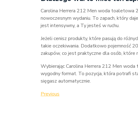
Carolina Herrera 212 Men woda toaletowa 2
nowoczesnym wydaniu. To zapach, który daje 
jest intensywny, a Ty jesteś w ruchu.
Jeżeli cenisz produkty, które pasują do różny
takie oczekiwania. Dodatkowo pojemność 200
zakupów, co jest praktyczne dla osób, które 
Wybierając Carolina Herrera 212 Men woda 
wygodny format. To pozycja, która potrafi s
sięgasz automatycznie.
Nawigacja
Previous
Previous
Post
wpisu