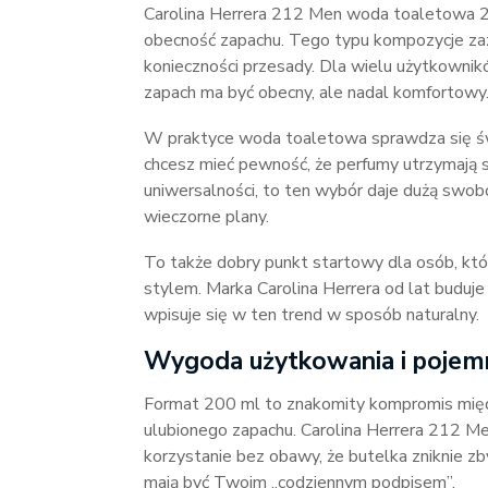
Carolina Herrera 212 Men woda toaletowa 20
obecność zapachu. Tego typu kompozycje zazw
konieczności przesady. Dla wielu użytkownik
zapach ma być obecny, ale nadal komfortowy
W praktyce woda toaletowa sprawdza się św
chcesz mieć pewność, że perfumy utrzymają się
uniwersalności, to ten wybór daje dużą swob
wieczorne plany.
To także dobry punkt startowy dla osób, któ
stylem. Marka Carolina Herrera od lat budu
wpisuje się w ten trend w sposób naturalny.
Wygoda użytkowania i pojem
Format 200 ml to znakomity kompromis mię
ulubionego zapachu. Carolina Herrera 212 
korzystanie bez obawy, że butelka zniknie z
mają być Twoim „codziennym podpisem”.