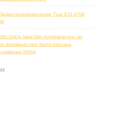
Okulary przeciwsłoneczne Tous B21 0700
56
BIELENDA Ideal Skin Antybakteryjny żel
do demakijażu cera tłusta mieszana
trądzikowa 500ml
zz