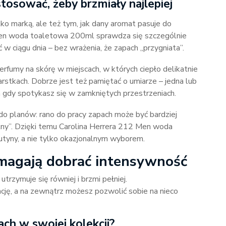
stosować, żeby brzmiały najlepiej
lko marką, ale też tym, jak dany aromat pasuje do
 Men woda toaletowa 200ml sprawdza się szczególnie
w ciągu dnia – bez wrażenia, że zapach „przygniata”.
perfumy na skórę w miejscach, w których ciepło delikatnie
arstkach. Dobrze jest też pamiętać o umiarze – jedna lub
a gdy spotykasz się w zamkniętych przestrzeniach.
o planów: rano do pracy zapach może być bardziej
lny”. Dzięki temu Carolina Herrera 212 Men woda
utyny, a nie tylko okazjonalnym wyborem.
omagają dobrać intensywność
trzymuje się równiej i brzmi pełniej.
cję, a na zewnątrz możesz pozwolić sobie na nieco
ch w swojej kolekcji?