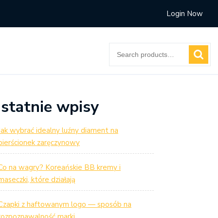
Login Now
Search
for:
statnie wpisy
Jak wybrać idealny luźny diament na
pierścionek zaręczynowy
Co na wagry? Koreańskie BB kremy i
maseczki, które działają
Czapki z haftowanym logo — sposób na
rozpoznawalność marki