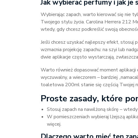
Jak wybierać perfumy i jak je 
Wybierając zapach, warto kierować się nie ty
Twojego stylu życia. Carolina Herrera 212
wtedy, gdy chcesz podkreślić swoją obecność 
Jeśli chcesz uzyskać najlepszy efekt, stosuj 
wzmacnia projekcję zapachu: na szyi lub nadg
dwie aplikacje często wystarczają, zwłaszcz
Warto również dopasować moment aplikacji d
wyczuwalny, a wieczorem – bardziej „namaca
toaletowa 200ml stanie się częścią Twojej r
Proste zasady, które p
Stosuj zapach na nawilżoną skórę – wtedy u
W pomieszczeniach wybieraj lżejszą aplika
więcej.
Dlaczego warto mieć ten zapa