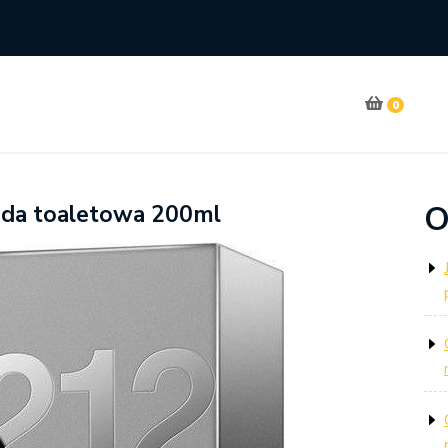
0
O
oda toaletowa 200ml