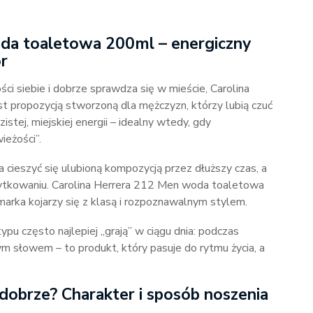
da toaletowa 200ml – energiczny
ór
ci siebie i dobrze sprawdza się w mieście, Carolina
propozycją stworzoną dla mężczyzn, którzy lubią czuć
stej, miejskiej energii – idealny wtedy, gdy
ieżości”.
ieszyć się ulubioną kompozycją przez dłuższy czas, a
ytkowaniu. Carolina Herrera 212 Men woda toaletowa
arka kojarzy się z klasą i rozpoznawalnym stylem.
pu często najlepiej „grają” w ciągu dnia: podczas
m słowem – to produkt, który pasuje do rytmu życia, a
dobrze? Charakter i sposób noszenia