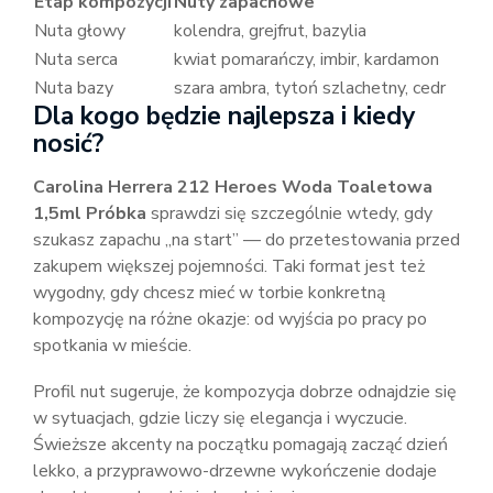
Etap kompozycji
Nuty zapachowe
Nuta głowy
kolendra, grejfrut, bazylia
Nuta serca
kwiat pomarańczy, imbir, kardamon
Nuta bazy
szara ambra, tytoń szlachetny, cedr
Dla kogo będzie najlepsza i kiedy
nosić?
Carolina Herrera 212 Heroes Woda Toaletowa
1,5ml Próbka
sprawdzi się szczególnie wtedy, gdy
szukasz zapachu „na start” — do przetestowania przed
zakupem większej pojemności. Taki format jest też
wygodny, gdy chcesz mieć w torbie konkretną
kompozycję na różne okazje: od wyjścia po pracy po
spotkania w mieście.
Profil nut sugeruje, że kompozycja dobrze odnajdzie się
w sytuacjach, gdzie liczy się elegancja i wyczucie.
Świeższe akcenty na początku pomagają zacząć dzień
lekko, a przyprawowo-drzewne wykończenie dodaje