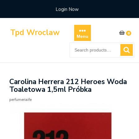
Skip
Login Now
to
content
Tpd Wroclaw
0
Menu
Search
for:
Carolina Herrera 212 Heroes Woda
Toaletowa 1,5ml Próbka