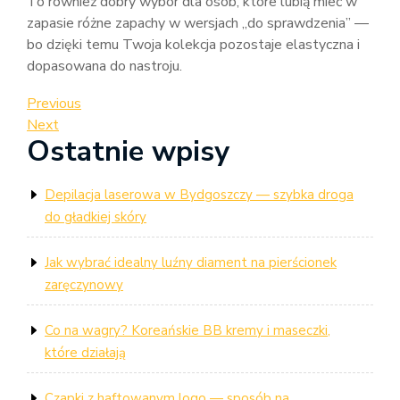
To również dobry wybór dla osób, które lubią mieć w
zapasie różne zapachy w wersjach „do sprawdzenia” —
bo dzięki temu Twoja kolekcja pozostaje elastyczna i
dopasowana do nastroju.
Nawigacja
Previous
Previous
Post
Next
Next
wpisu
Ostatnie wpisy
Post
Depilacja laserowa w Bydgoszczy — szybka droga
do gładkiej skóry
Jak wybrać idealny luźny diament na pierścionek
zaręczynowy
Co na wagry? Koreańskie BB kremy i maseczki,
które działają
Czapki z haftowanym logo — sposób na