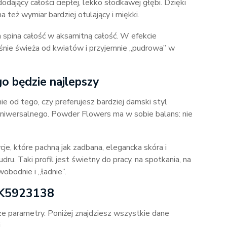
dający całości ciepłej, lekko słodkawej głębi. Dzięki
 też wymiar bardziej otulający i miękki.
ra spina całość w aksamitną całość. W efekcie
śnie świeża od kwiatów i przyjemnie „pudrowa” w
go będzie najlepszy
ie od tego, czy preferujesz bardziej damski styl
 uniwersalnego. Powder Flowers ma w sobie balans: nie
e, które pachną jak zadbana, elegancka skóra i
ru. Taki profil jest świetny do pracy, na spotkania, na
wobodnie i „ładnie”.
n K5923138
e parametry. Poniżej znajdziesz wszystkie dane
.