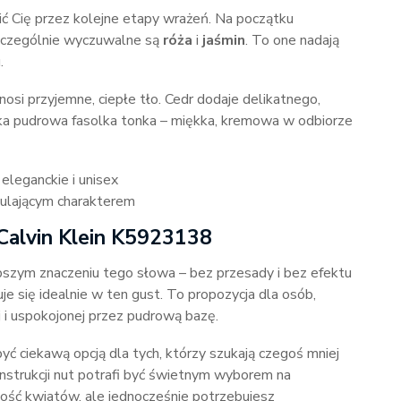
ć Cię przez kolejne etapy wrażeń. Na początku
szczególnie wyczuwalne są
róża
i
jaśmin
. To one nadają
.
osi przyjemne, ciepłe tło. Cedr dodaje delikatnego,
yka pudrowa fasolka tonka – miękka, kremowa w odbiorze
leganckie i unisex
tulającym charakterem
Calvin Klein K5923138
lepszym znaczeniu tego słowa – bez przesady i bez efektu
e się idealnie w ten gust. To propozycja dla osób,
j i uspokojonej przez pudrową bazę.
yć ciekawą opcją dla tych, którzy szukają czegoś mniej
strukcji nut potrafi być świetnym wyborem na
ość kwiatów, ale jednocześnie potrzebujesz