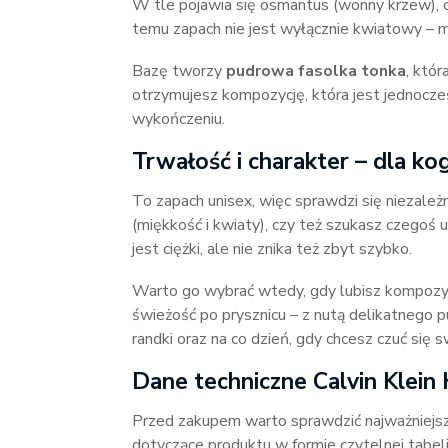
W tle pojawia się osmantus (wonny krzew), do
temu zapach nie jest wyłącznie kwiatowy – ma
Bazę tworzy
pudrowa fasolka tonka
, któ
otrzymujesz kompozycję, która jest jednocze
wykończeniu.
Trwałość i charakter – dla ko
To zapach unisex, więc sprawdzi się niezależn
(miękkość i kwiaty), czy też szukasz czegoś
jest ciężki, ale nie znika też zbyt szybko.
Warto go wybrać wtedy, gdy lubisz kompozycj
świeżość po prysznicu – z nutą delikatnego pud
randki oraz na co dzień, gdy chcesz czuć się s
Dane techniczne Calvin Klei
Przed zakupem warto sprawdzić najważniejsz
dotyczące produktu w formie czytelnej tabeli