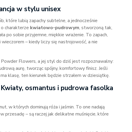
ncja w stylu unisex
b, które lubią zapachy subtelne, a jednocześnie
 o charakterze
kwiatowo-pudrowym
, stworzoną tak,
ała po sobie przyjemne, miękkie wrażenie. To zapach,
i wieczorem – kiedy liczy się nastrojowość, a nie
owder Flowers, a jej styl do dziś jest rozpoznawalny:
rową aurę, tworząc spójny, komfortowy finisz. Jeśli
 ma klasę, ten kierunek będzie strzałem w dziesiątkę.
 Kwiaty, osmantus i pudrowa fasolka
, w których dominują róża i jaśmin. To one nadają
 przesadę – są raczej jak delikatne muśnięcie, które