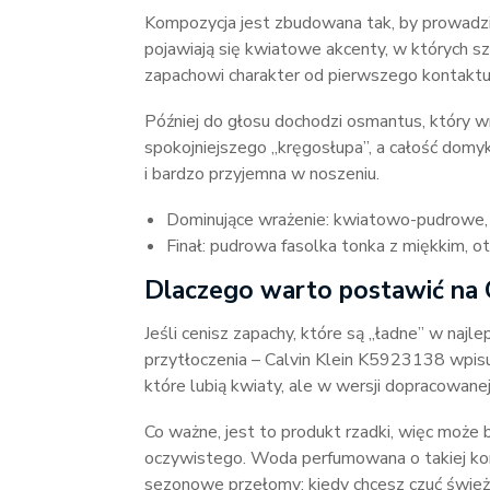
Kompozycja jest zbudowana tak, by prowadzi
pojawiają się kwiatowe akcenty, w których 
zapachowi charakter od pierwszego kontaktu
Później do głosu dochodzi osmantus, który wn
spokojniejszego „kręgosłupa”, a całość dom
i bardzo przyjemna w noszeniu.
Dominujące wrażenie: kwiatowo-pudrowe, e
Finał: pudrowa fasolka tonka z miękkim, o
Dlaczego warto postawić na 
Jeśli cenisz zapachy, które są „ładne” w naj
przytłoczenia – Calvin Klein K5923138 wpisuj
które lubią kwiaty, ale w wersji dopracowane
Co ważne, jest to produkt rzadki, więc może b
oczywistego. Woda perfumowana o takiej kon
sezonowe przełomy: kiedy chcesz czuć śwież