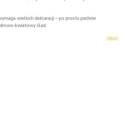
ymaga wielkich deklaracji – po prostu pachnie
pudrowo-kwiatowy ślad.
Next
Next
Post