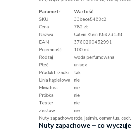
Parametr
Wartość
SKU
33bece5489c2
Cena
782 zł
Nazwa
Calvin Klein K5923138
EAN
3760260452991
Pojemność
100 ml
Rodzaj
woda perfumowana
Płeć
unisex
Produkt rzadki
tak
Linia kąpielowa
nie
Miniatura
nie
Próbka
nie
Tester
nie
Zestaw
nie
Nuty zapachowe
róża, jaśmin, osmantus, cedr
Nuty zapachowe – co wyczujes