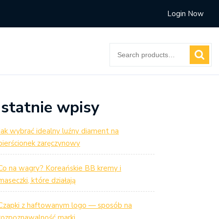
Login Now
Search
for:
statnie wpisy
Jak wybrać idealny luźny diament na
pierścionek zaręczynowy
Co na wagry? Koreańskie BB kremy i
maseczki, które działają
Czapki z haftowanym logo — sposób na
rozpoznawalność marki