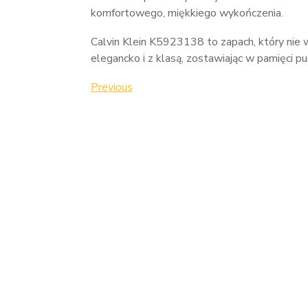
komfortowego, miękkiego wykończenia.
Calvin Klein K5923138 to zapach, który nie w
elegancko i z klasą, zostawiając w pamięci 
Nawigacja
Previous
Previous
Post
wpisu