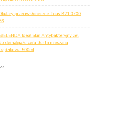
Okulary przeciwsłoneczne Tous B21 0700
56
BIELENDA Ideal Skin Antybakteryjny żel
do demakijażu cera tłusta mieszana
trądzikowa 500ml
zz