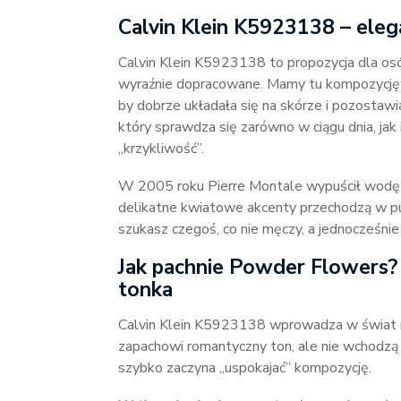
Calvin Klein K5923138 – elega
Calvin Klein K5923138 to propozycja dla osó
wyraźnie dopracowane. Mamy tu kompozycję
by dobrze układała się na skórze i pozostawi
który sprawdza się zarówno w ciągu dnia, jak 
„krzykliwość”.
W 2005 roku Pierre Montale wypuścił wodę P
delikatne kwiatowe akcenty przechodzą w pud
szukasz czegoś, co nie męczy, a jednocześnie
Jak pachnie Powder Flowers?
tonka
Calvin Klein K5923138 wprowadza w świat nut
zapachowi romantyczny ton, ale nie wchodzą w
szybko zaczyna „uspokajać” kompozycję.