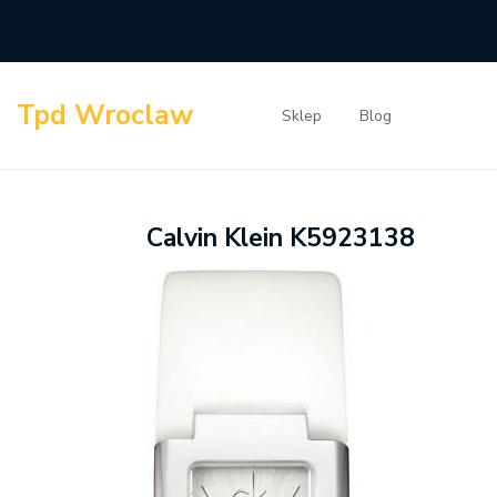
Skip
to
content
Tpd Wroclaw
Sklep
Blog
Calvin Klein K5923138