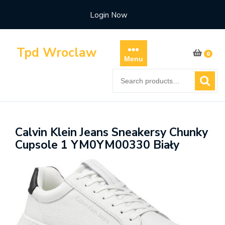
Skip
Login Now
to
content
Tpd Wroclaw
0
Menu
Search
for:
Calvin Klein Jeans Sneakersy Chunky
Cupsole 1 YM0YM00330 Biały