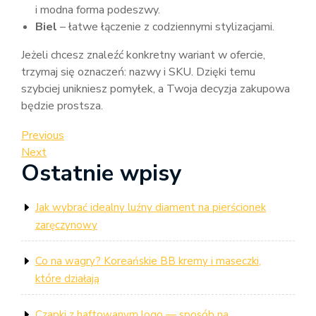
i modna forma podeszwy.
Biel
– łatwe łączenie z codziennymi stylizacjami.
Jeżeli chcesz znaleźć konkretny wariant w ofercie,
trzymaj się oznaczeń: nazwy i SKU. Dzięki temu
szybciej unikniesz pomyłek, a Twoja decyzja zakupowa
będzie prostsza.
Nawigacja
Previous
Previous
Post
Next
Next
wpisu
Ostatnie wpisy
Post
Jak wybrać idealny luźny diament na pierścionek
zaręczynowy
Co na wagry? Koreańskie BB kremy i maseczki,
które działają
Czapki z haftowanym logo — sposób na