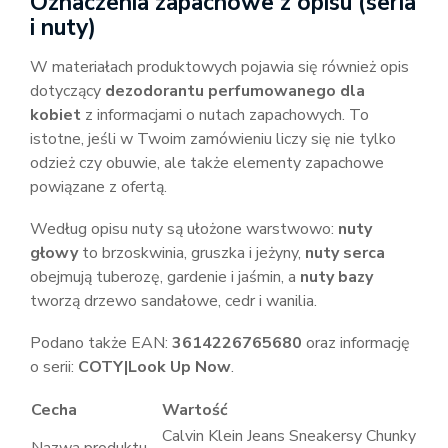
Oznaczenia zapachowe z opisu (seria
i nuty)
W materiałach produktowych pojawia się również opis
dotyczący
dezodorantu perfumowanego dla
kobiet
z informacjami o nutach zapachowych. To
istotne, jeśli w Twoim zamówieniu liczy się nie tylko
odzież czy obuwie, ale także elementy zapachowe
powiązane z ofertą.
Według opisu nuty są ułożone warstwowo:
nuty
głowy
to brzoskwinia, gruszka i jeżyny,
nuty serca
obejmują tuberozę, gardenie i jaśmin, a
nuty bazy
tworzą drzewo sandałowe, cedr i wanilia.
Podano także EAN:
3614226765680
oraz informację
o serii:
COTY|Look Up Now
.
Cecha
Wartość
Calvin Klein Jeans Sneakersy Chunky
Nazwa produktu