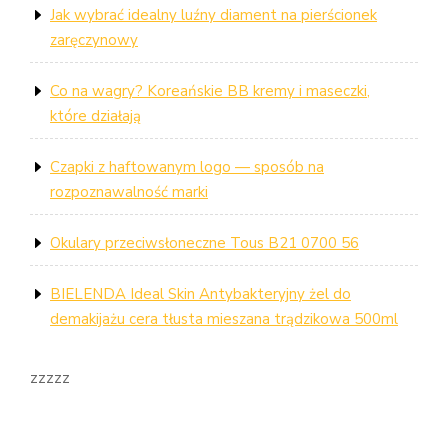
Jak wybrać idealny luźny diament na pierścionek
zaręczynowy
Co na wagry? Koreańskie BB kremy i maseczki,
które działają
Czapki z haftowanym logo — sposób na
rozpoznawalność marki
Okulary przeciwsłoneczne Tous B21 0700 56
BIELENDA Ideal Skin Antybakteryjny żel do
demakijażu cera tłusta mieszana trądzikowa 500ml
zzzzz