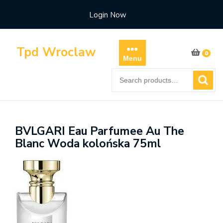
Skip
Login Now
to
content
Tpd Wroclaw
0
Menu
Search
for:
BVLGARI Eau Parfumee Au The
Blanc Woda kolońska 75ml