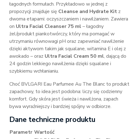
łagodnych formułach. Przykładowo w jednej z
propozycji znajduje się
Cleanse and Hydrate Kit
z
dwoma etapami: oczyszczaniem i nawilżaniem. Zawiera
on
Ultra Facial Cleanser 75 ml
– łagodny
żel/produkt piankotwórczy, który ma pomagać w
utrzymaniu równowagi pH oraz zapewniać nawilżenie
dzięki aktywom takim jak squalane, witamina E i olej z
awokado – oraz
Ultra Facial Cream 50 ml
, dającą do
24 godzin lekkiego nawilżenia dzięki squalane i
szybkiemu wchłanianiu.
Choć BVLGARI Eau Parfumee Au The Blanc to produkt
zapachowy, to idea jest podobna: liczy się codzienny
komfort. Gdy skóra jest świeża i nawilżona, zapach
bywa wyraźniejszy i bardziej spójny w odbiorze.
Dane techniczne produktu
Parametr
Wartość