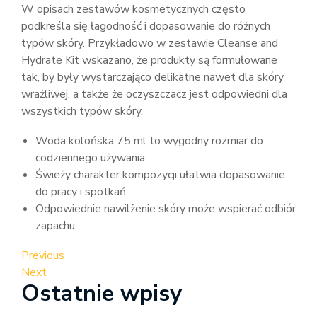
W opisach zestawów kosmetycznych często
podkreśla się łagodność i dopasowanie do różnych
typów skóry. Przykładowo w zestawie Cleanse and
Hydrate Kit wskazano, że produkty są formułowane
tak, by były wystarczająco delikatne nawet dla skóry
wrażliwej, a także że oczyszczacz jest odpowiedni dla
wszystkich typów skóry.
Woda kolońska 75 ml to wygodny rozmiar do
codziennego używania.
Świeży charakter kompozycji ułatwia dopasowanie
do pracy i spotkań.
Odpowiednie nawilżenie skóry może wspierać odbiór
zapachu.
Nawigacja
Previous
Previous
Post
Next
Next
wpisu
Ostatnie wpisy
Post