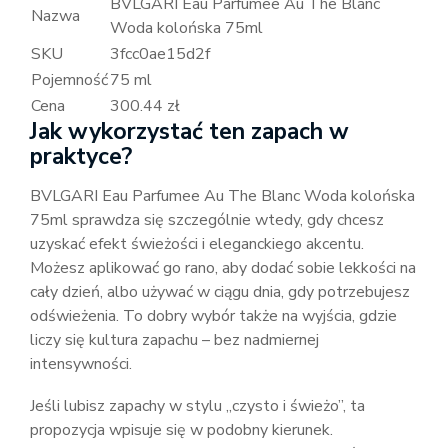
BVLGARI Eau Parfumee Au The Blanc
Nazwa
Woda kolońska 75ml
SKU
3fcc0ae15d2f
Pojemność
75 ml
Cena
300.44 zł
Jak wykorzystać ten zapach w
praktyce?
BVLGARI Eau Parfumee Au The Blanc Woda kolońska
75ml sprawdza się szczególnie wtedy, gdy chcesz
uzyskać efekt świeżości i eleganckiego akcentu.
Możesz aplikować go rano, aby dodać sobie lekkości na
cały dzień, albo używać w ciągu dnia, gdy potrzebujesz
odświeżenia. To dobry wybór także na wyjścia, gdzie
liczy się kultura zapachu – bez nadmiernej
intensywności.
Jeśli lubisz zapachy w stylu „czysto i świeżo”, ta
propozycja wpisuje się w podobny kierunek.