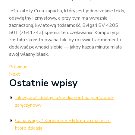
Jeśli zależy Ci na zapachu, który jest jednocześnie lekki,
odświętny i zmysłowy, a przy tym ma wyraźnie
zaznaczoną, kwiatową tożsamość, Bvlgari BV 4205
501 (7541743) spełnia te oczekiwania. Kompozycja
została skonstruowana tak, by rozświetlać moment i
dodawać pewności siebie — jakby każda minuta miała
swój własny blask.
Nawigacja
Previous
Previous
Post
Next
Next
wpisu
Ostatnie wpisy
Post
Jak wybrać idealny luźny diament na pierścionek
zaręczynowy
Co na wagry? Koreańskie BB kremy i maseczki,
które działają