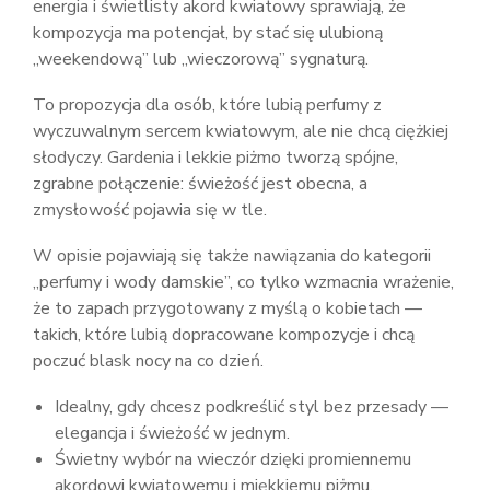
energia i świetlisty akord kwiatowy sprawiają, że
kompozycja ma potencjał, by stać się ulubioną
„weekendową” lub „wieczorową” sygnaturą.
To propozycja dla osób, które lubią perfumy z
wyczuwalnym sercem kwiatowym, ale nie chcą ciężkiej
słodyczy. Gardenia i lekkie piżmo tworzą spójne,
zgrabne połączenie: świeżość jest obecna, a
zmysłowość pojawia się w tle.
W opisie pojawiają się także nawiązania do kategorii
„perfumy i wody damskie”, co tylko wzmacnia wrażenie,
że to zapach przygotowany z myślą o kobietach —
takich, które lubią dopracowane kompozycje i chcą
poczuć blask nocy na co dzień.
Idealny, gdy chcesz podkreślić styl bez przesady —
elegancja i świeżość w jednym.
Świetny wybór na wieczór dzięki promiennemu
akordowi kwiatowemu i miękkiemu piżmu.