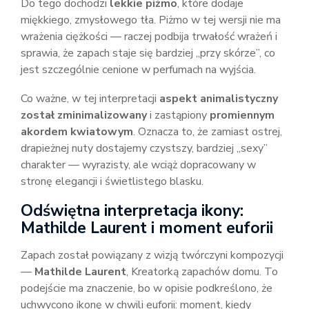
Do tego dochodzi
lekkie piżmo
, które dodaje
miękkiego, zmysłowego tła. Piżmo w tej wersji nie ma
wrażenia ciężkości — raczej podbija trwałość wrażeń i
sprawia, że zapach staje się bardziej „przy skórze”, co
jest szczególnie cenione w perfumach na wyjścia.
Co ważne, w tej interpretacji
aspekt animalistyczny
został zminimalizowany
i zastąpiony
promiennym
akordem kwiatowym
. Oznacza to, że zamiast ostrej,
drapieżnej nuty dostajemy czystszy, bardziej „sexy”
charakter — wyrazisty, ale wciąż dopracowany w
stronę elegancji i świetlistego blasku.
Odświętna interpretacja ikony:
Mathilde Laurent i moment euforii
Zapach został powiązany z wizją twórczyni kompozycji
—
Mathilde Laurent
, Kreatorką zapachów domu. To
podejście ma znaczenie, bo w opisie podkreślono, że
uchwycono ikonę w chwili euforii: moment, kiedy