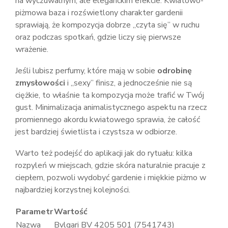
na wyczuwalnym, ale eleganckim efekcie. Kwiatowo-
piżmowa baza i rozświetlony charakter gardenii
sprawiają, że kompozycja dobrze „czyta się” w ruchu
oraz podczas spotkań, gdzie liczy się pierwsze
wrażenie.
Jeśli lubisz perfumy, które mają w sobie
odrobinę
zmysłowości
i „sexy” finisz, a jednocześnie nie są
ciężkie, to właśnie ta kompozycja może trafić w Twój
gust. Minimalizacja animalistycznego aspektu na rzecz
promiennego akordu kwiatowego sprawia, że całość
jest bardziej świetlista i czystsza w odbiorze.
Warto też podejść do aplikacji jak do rytuału: kilka
rozpyleń w miejscach, gdzie skóra naturalnie pracuje z
ciepłem, pozwoli wydobyć gardenie i miękkie piżmo w
najbardziej korzystnej kolejności.
Parametr
Wartość
Nazwa
Bvlgari BV 4205 501 (7541743)