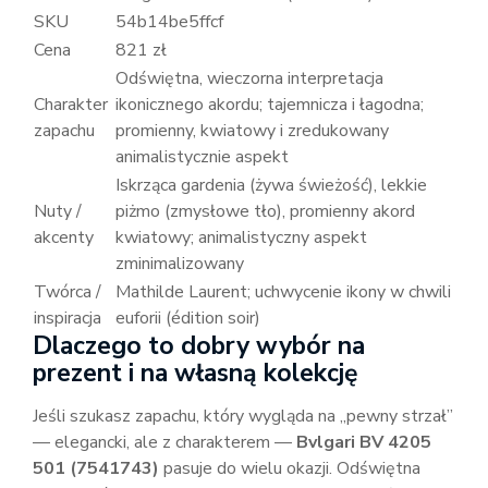
SKU
54b14be5ffcf
Cena
821 zł
Odświętna, wieczorna interpretacja
Charakter
ikonicznego akordu; tajemnicza i łagodna;
zapachu
promienny, kwiatowy i zredukowany
animalistycznie aspekt
Iskrząca gardenia (żywa świeżość), lekkie
Nuty /
piżmo (zmysłowe tło), promienny akord
akcenty
kwiatowy; animalistyczny aspekt
zminimalizowany
Twórca /
Mathilde Laurent; uchwycenie ikony w chwili
inspiracja
euforii (édition soir)
Dlaczego to dobry wybór na
prezent i na własną kolekcję
Jeśli szukasz zapachu, który wygląda na „pewny strzał”
— elegancki, ale z charakterem —
Bvlgari BV 4205
501 (7541743)
pasuje do wielu okazji. Odświętna