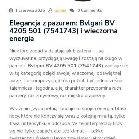
1 czerwca 2026
admin
0 Comments
Elegancja z pazurem: Bvlgari BV
4205 501 (7541743) i wieczorna
energia
Niektóre zapachy działają jak biżuteria — są
wyczuwalne, przyciągają uwagę i zostają na długo w
pamięci.
Bvlgari BV 4205 501 (7541743)
wpisuje się
w tę kategorię dzięki swojej wieczornej, odświętnej
aurze. To kompozycja, która potrafi być jednocześnie
tajemnicza i łagodna, a jej charakter przypomina ruch
pantery: raz zmysłowy, raz miękko drapieżny.
Wrażenie „życia pełnią” buduje tu spójna energia: blask
nocy, która nie kończy się wraz z kolejną minutą, tylko
trwa i intensyfikuje odczucia. W tej interpretacji liczy
się nie tylko zapach, ale też klimat — lekko
świąteczny, świeży i lekko zmysłowy, jakby dzień