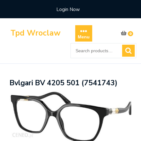
Skip
Login Now
to
content
Tpd Wroclaw
0
Menu
Search
for:
Bvlgari BV 4205 501 (7541743)