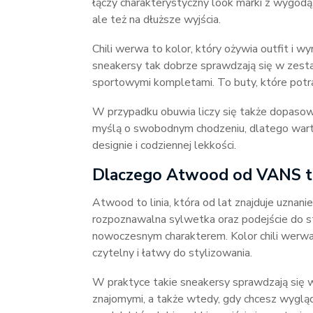
łączy charakterystyczny look marki z wygodą, 
ale też na dłuższe wyjścia.
Chili werwa to kolor, który ożywia outfit i w
sneakersy tak dobrze sprawdzają się w zesta
sportowymi kompletami. To buty, które potraf
W przypadku obuwia liczy się także dopasow
myślą o swobodnym chodzeniu, dlatego warto
designie i codziennej lekkości.
Dlaczego Atwood od VANS to
Atwood to linia, która od lat znajduje uznan
rozpoznawalna sylwetka oraz podejście do s
nowoczesnym charakterem. Kolor chili werwa d
czytelny i łatwy do stylizowania.
W praktyce takie sneakersy sprawdzają się w 
znajomymi, a także wtedy, gdy chcesz wygląd