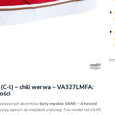
zzz
(C-l) – chili werwa – VA327LMFA:
ości
 wyrazistych akcentów,
buty męskie VANS – Atwood
ycją wprost do miejskich stylizacji. Ten model od VANS