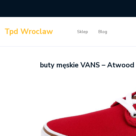
Skip
to
content
Tpd Wroclaw
Sklep
Blog
buty męskie VANS – Atwood 