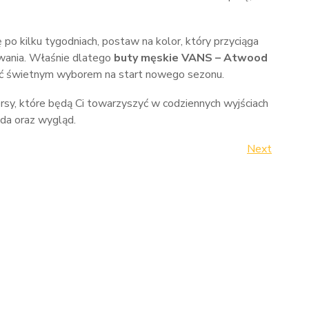
ię po kilku tygodniach, postaw na kolor, który przyciąga
owania. Właśnie dlatego
buty męskie VANS – Atwood
 świetnym wyborem na start nowego sezonu.
sy, które będą Ci towarzyszyć w codziennych wyjściach
oda oraz wygląd.
Next
Next
Post