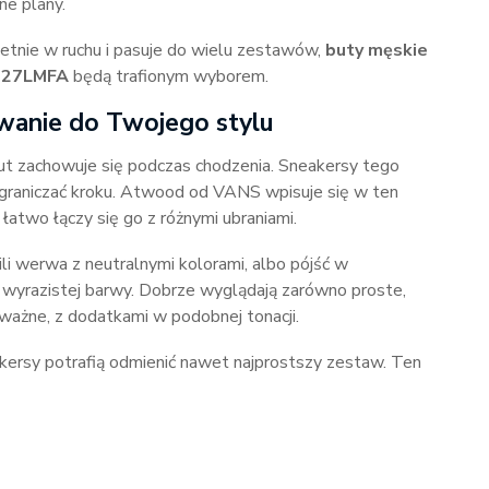
ne plany.
wietnie w ruchu i pasuje do wielu zestawów,
buty męskie
A327LMFA
będą trafionym wyborem.
wanie do Twojego stylu
but zachowuje się podczas chodzenia. Sneakersy tego
ograniczać kroku. Atwood od VANS wpisuje się w ten
 łatwo łączy się go z różnymi ubraniami.
li werwa z neutralnymi kolorami, albo pójść w
 wyrazistej barwy. Dobrze wyglądają zarówno proste,
odważne, z dodatkami w podobnej tonacji.
kersy potrafią odmienić nawet najprostszy zestaw. Ten