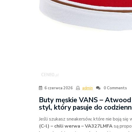
6 czerwca 2026
admin
0 Comments
Buty męskie VANS – Atwood 
styl, który pasuje do codzienn
Jeśli szukasz sneakersów, które nie boją się
(C-l) – chili werwa – VA327LMFA
są propoz