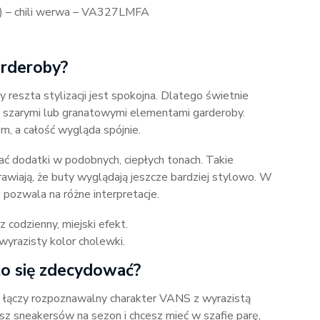
) – chili werwa – VA327LMFA
arderoby?
dy reszta stylizacji jest spokojna. Dlatego świetnie
i, szarymi lub granatowymi elementami garderoby.
, a całość wygląda spójnie.
ć dodatki w podobnych, ciepłych tonach. Takie
rawiają, że buty wyglądają jeszcze bardziej stylowo. W
 pozwala na różne interpretacje.
 codzienny, miejski efekt.
wyrazisty kolor cholewki.
to się zdecydować?
 łączy rozpoznawalny charakter VANS z wyrazistą
asz sneakersów na sezon i chcesz mieć w szafie parę,