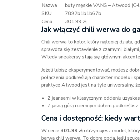
Nazwa
buty męskie VANS – Atwood (C-l
SKU
7892b1b1b67b
Cena
301.99 zł
Jak włączyć chili werwa do g
Chili werwa to kolor, który najlepiej działa, g
sprawdza się zestawienie z czarnymi, białym
Wtedy sneakersy stają się głównym akcentem
Jeżeli lubisz eksperymentować, możesz dobra
połączenia podkreślają charakter modelu i sp
praktyce Atwood jest na tyle uniwersalny, że
Z jeansami w klasycznym odcieniu uzyskasz
Z jasną górą i ciemnym dołem podkreślisz 
Cena i dostępność: kiedy war
W cenie
301.99 zł
otrzymujesz model, który
barwą chili werwa. To dobra opcja, jeśli szuk