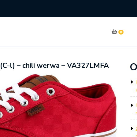
0
O
(C-l) – chili werwa – VA327LMFA