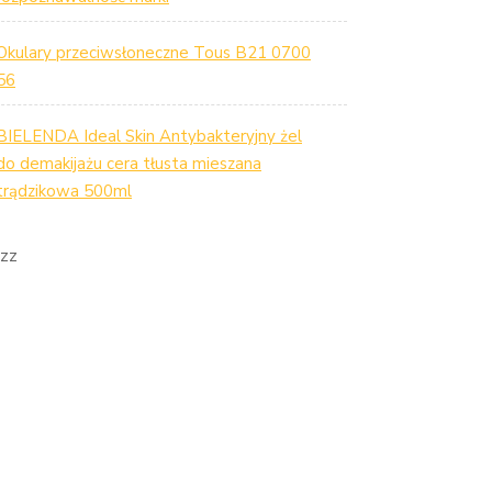
Okulary przeciwsłoneczne Tous B21 0700
56
BIELENDA Ideal Skin Antybakteryjny żel
do demakijażu cera tłusta mieszana
trądzikowa 500ml
zz