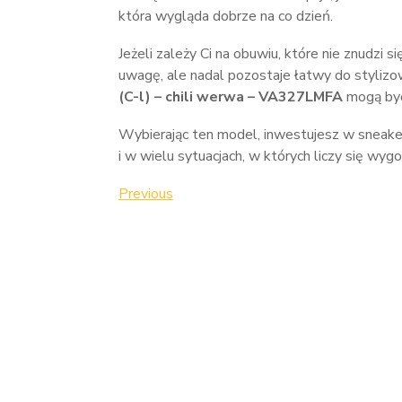
która wygląda dobrze na co dzień.
Jeżeli zależy Ci na obuwiu, które nie znudzi s
uwagę, ale nadal pozostaje łatwy do styliz
(C-l) – chili werwa – VA327LMFA
mogą być
Wybierając ten model, inwestujesz w sneaker
i w wielu sytuacjach, w których liczy się wyg
Nawigacja
Previous
Previous
Post
wpisu