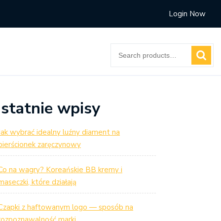
Login Now
Search
for:
statnie wpisy
Jak wybrać idealny luźny diament na
pierścionek zaręczynowy
Co na wagry? Koreańskie BB kremy i
maseczki, które działają
Czapki z haftowanym logo — sposób na
rozpoznawalność marki