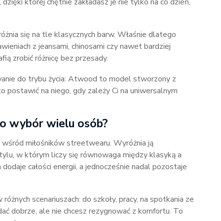
dzięki której chętnie zakładasz je nie tylko na co dzień,
yróżnia się na tle klasycznych barw. Właśnie dlatego
wieniach z jeansami, chinosami czy nawet bardziej
ią zrobić różnicę bez przesady.
anie do trybu życia: Atwood to model stworzony z
 postawić na niego, gdy zależy Ci na uniwersalnym
 wybór wielu osób?
ie wśród miłośników streetwearu. Wyróżnia ją
tylu, w którym liczy się równowaga między klasyką a
odaje całości energii, a jednocześnie nadal pozostaje
różnych scenariuszach: do szkoły, pracy, na spotkania ze
ać dobrze, ale nie chcesz rezygnować z komfortu. To