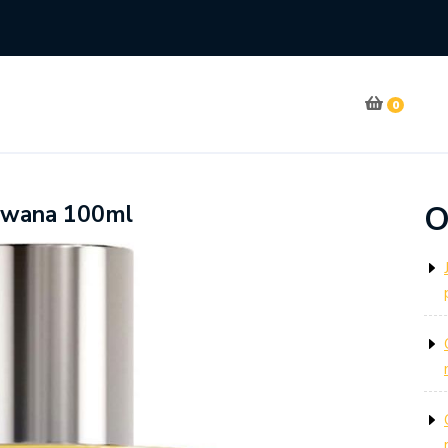
0
O
owana 100ml