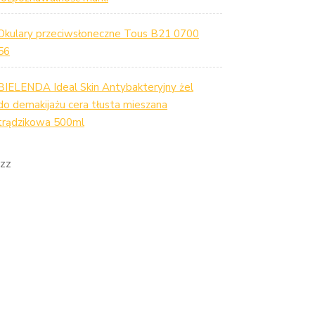
Okulary przeciwsłoneczne Tous B21 0700
56
BIELENDA Ideal Skin Antybakteryjny żel
do demakijażu cera tłusta mieszana
trądzikowa 500ml
zz