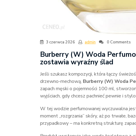
3 czerwca 2026
admin
0 Comments
Burberry (W) Woda Perfumow
zostawia wyraźny ślad
Jeśli szukasz kompozycji, która łączy świeżo
drzewno-mechową,
Burberry (W) Woda P
zapach męski o pojemności 100 ml, stworzony
wyjściach, gdy chcesz pachnieć pewnie i styl
W tej wodzie perfumowanej wyczuwalna jest
moment „rozgrzania” skóry, aż po trwałe, bazo
przypadkowy – ma konkretną strukturę zapac