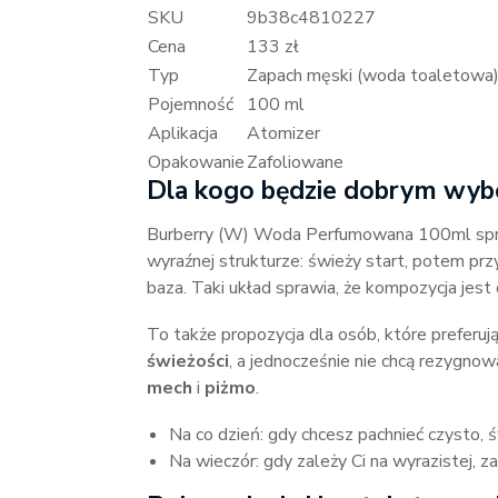
SKU
9b38c4810227
Cena
133 zł
Typ
Zapach męski (woda toaletowa
Pojemność
100 ml
Aplikacja
Atomizer
Opakowanie
Zafoliowane
Dla kogo będzie dobrym wy
Burberry (W) Woda Perfumowana 100ml spraw
wyraźnej strukturze: świeży start, potem pr
baza. Taki układ sprawia, że kompozycja jest 
To także propozycja dla osób, które preferuj
świeżości
, a jednocześnie nie chcą rezygn
mech
i
piżmo
.
Na co dzień: gdy chcesz pachnieć czysto, ś
Na wieczór: gdy zależy Ci na wyrazistej, z