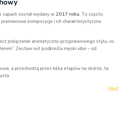
chowy
 że zapach został wydany w
2017 roku
. To często
ą premierowe kompozycje i ich charakterystyczne
st połączenie aromatyczno-przyprawowego stylu, co
akterem”. Zestaw nut podkreśla męski vibe – od
.
arowe, a przechodzą przez kilka etapów na skórze, ta
usta.
Next
Next
Post