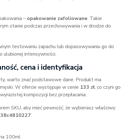
pakowania –
opakowanie zafoliowane
. Takie
rym stanie podczas przechowywania i w drodze do
rawnym testowaniu zapachu lub dopasowywaniu go do
o ulubionej intensywności.
ność, cena i identyfikacja
ferty, warto znać podstawowe dane. Produkt ma
h męski. W ofercie występuje w cenie
133 zł
, co czyni go
 wyrazistej kompozycji bez przepłacania.
orem SKU, aby mieć pewność, że wybierasz właściwy
b38c4810227
.
na 100ml