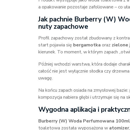
Produkt występuje jako woda toaletowa z ato
a opakowanie pozostaje zafoliowane – co uła
Jak pachnie Burberry (W) W
nuty zapachowe
Profil zapachowy został zbudowany z kontras
start pojawia się
bergamotka
oraz
zielone 
kierunek. To moment, w którym zapach „otwier
Później wchodzi warstwa, która dodaje chara
całość nie jest wyłącznie słodka czy drzewna
uwagę.
Na końcu zapach osiada na zmysłowej bazie:
kompozycja nabiera głębi i utrzymuje się na 
Wygodna aplikacja i praktyc
Burberry (W) Woda Perfumowana 100ml
toaletowa została wyposażona w
atomizer