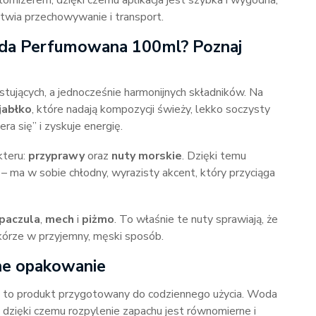
mizerem, dzięki czemu aplikacja jest szybka i wygodna,
twia przechowywanie i transport.
oda Perfumowana 100ml? Poznaj
tujących, a jednocześnie harmonijnych składników. Na
jabłko
, które nadają kompozycji świeży, lekko soczysty
a się” i zyskuje energię.
kteru:
przyprawy
oraz
nuty morskie
. Dzięki temu
 – ma w sobie chłodny, wyrazisty akcent, który przyciąga
paczula
,
mech
i
piżmo
. To właśnie te nuty sprawiają, że
skórze w przyjemny, męski sposób.
zne opakowanie
to produkt przygotowany do codziennego użycia. Woda
, dzięki czemu rozpylenie zapachu jest równomierne i