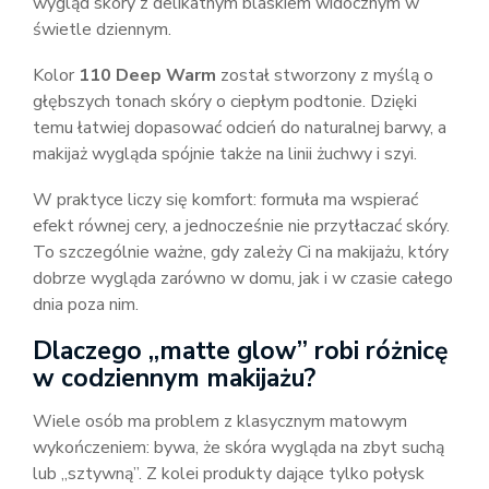
wygląd skóry z delikatnym blaskiem widocznym w
świetle dziennym.
Kolor
110 Deep Warm
został stworzony z myślą o
głębszych tonach skóry o ciepłym podtonie. Dzięki
temu łatwiej dopasować odcień do naturalnej barwy, a
makijaż wygląda spójnie także na linii żuchwy i szyi.
W praktyce liczy się komfort: formuła ma wspierać
efekt równej cery, a jednocześnie nie przytłaczać skóry.
To szczególnie ważne, gdy zależy Ci na makijażu, który
dobrze wygląda zarówno w domu, jak i w czasie całego
dnia poza nim.
Dlaczego „matte glow” robi różnicę
w codziennym makijażu?
Wiele osób ma problem z klasycznym matowym
wykończeniem: bywa, że skóra wygląda na zbyt suchą
lub „sztywną”. Z kolei produkty dające tylko połysk