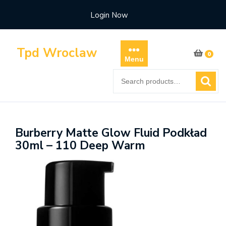
Skip
Login Now
to
content
Tpd Wroclaw
0
Menu
Search
for:
Burberry Matte Glow Fluid Podkład
30ml – 110 Deep Warm