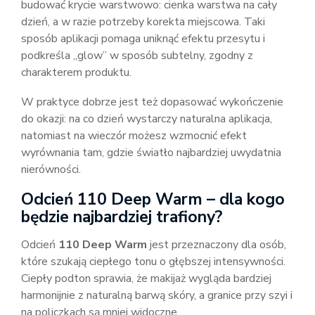
budować krycie warstwowo: cienka warstwa na cały
dzień, a w razie potrzeby korekta miejscowa. Taki
sposób aplikacji pomaga uniknąć efektu przesytu i
podkreśla „glow” w sposób subtelny, zgodny z
charakterem produktu.
W praktyce dobrze jest też dopasować wykończenie
do okazji: na co dzień wystarczy naturalna aplikacja,
natomiast na wieczór możesz wzmocnić efekt
wyrównania tam, gdzie światło najbardziej uwydatnia
nierówności.
Odcień 110 Deep Warm – dla kogo
będzie najbardziej trafiony?
Odcień
110 Deep Warm
jest przeznaczony dla osób,
które szukają ciepłego tonu o głębszej intensywności.
Ciepły podton sprawia, że makijaż wygląda bardziej
harmonijnie z naturalną barwą skóry, a granice przy szyi i
na policzkach są mniej widoczne.