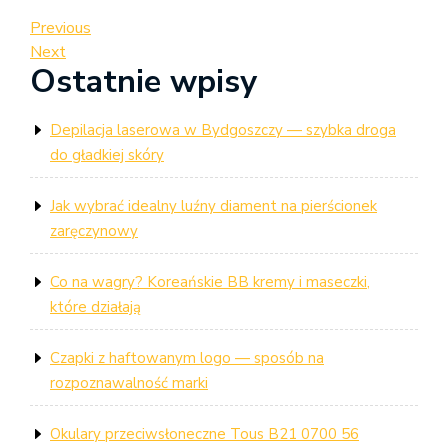
Nawigacja
Previous
Previous
Post
Next
Next
wpisu
Ostatnie wpisy
Post
Depilacja laserowa w Bydgoszczy — szybka droga
do gładkiej skóry
Jak wybrać idealny luźny diament na pierścionek
zaręczynowy
Co na wagry? Koreańskie BB kremy i maseczki,
które działają
Czapki z haftowanym logo — sposób na
rozpoznawalność marki
Okulary przeciwsłoneczne Tous B21 0700 56