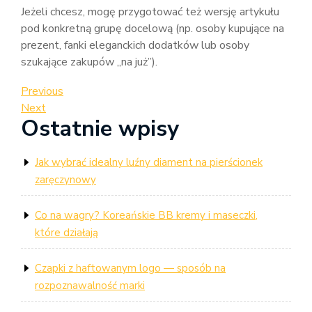
Jeżeli chcesz, mogę przygotować też wersję artykułu
pod konkretną grupę docelową (np. osoby kupujące na
prezent, fanki eleganckich dodatków lub osoby
szukające zakupów „na już”).
Nawigacja
Previous
Previous
Post
Next
Next
wpisu
Ostatnie wpisy
Post
Jak wybrać idealny luźny diament na pierścionek
zaręczynowy
Co na wagry? Koreańskie BB kremy i maseczki,
które działają
Czapki z haftowanym logo — sposób na
rozpoznawalność marki