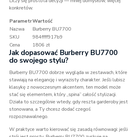
Liczy się prostota decyzji — mniej domysłów, więcej
konkretów.
Parametr
Wartość
Nazwa
Burberry BU7700
SKU
984ffff917b9
Cena
1806 zł
Jak dopasować Burberry BU7700
do swojego stylu?
Burberry BU7700 dobrze wygląda w zestawach, które
stawiają na elegancję i wyrazisty charakter. Jeśli lubisz
klasykę z nowoczesnym akcentem, ten model może
stać się elementem, który „spina” całość stylizacji.
Działa to szczególnie wtedy, gdy reszta garderoby jest
stonowana, a Ty chcesz dodać czegoś
rozpoznawalnego.
W praktyce warto kierować się zasadą równowagi: jeśli
strój jest prosty, Burberry BU7700 zyskuje na