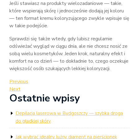
Jeśli stawiasz na produkty wielozadaniowe — takie,
które wspierają skórę i jednocześnie dodają jej koloru
— ten format kremu koloryzującego zwykle wpisuje się
w takie podejście.
Sprawdzi się także wtedy, gdy lubisz regularnie
odświeżać wygląd w ciągu dnia, ale nie chcesz nosić ze
sobą wielu kosmetyków. Jeden krok, naturalny efekt i
komfort na co dzień — to dokładnie to, czego oczekuje
większość osób szukających lekkiej koloryzacji.
Nawigacja
Previous
Previous
Post
Next
Next
wpisu
Ostatnie wpisy
Post
Depilacja laserowa w Bydgoszczy — szybka droga
do gładkiej skóry
Jak wybrać idealny luźny diament na pierścionek