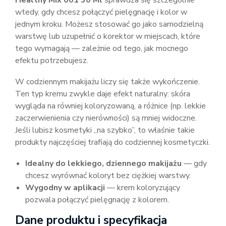
Healthy Mix 001 30 Ml
sprawdza się szczególnie
wtedy, gdy chcesz połączyć pielęgnację i kolor w
jednym kroku. Możesz stosować go jako samodzielną
warstwę lub uzupełnić o korektor w miejscach, które
tego wymagają — zależnie od tego, jak mocnego
efektu potrzebujesz.
W codziennym makijażu liczy się także wykończenie.
Ten typ kremu zwykle daje efekt naturalny: skóra
wygląda na równiej koloryzowaną, a różnice (np. lekkie
zaczerwienienia czy nierówności) są mniej widoczne.
Jeśli lubisz kosmetyki „na szybko”, to właśnie takie
produkty najczęściej trafiają do codziennej kosmetyczki.
Idealny do lekkiego, dziennego makijażu
— gdy
chcesz wyrównać koloryt bez ciężkiej warstwy.
Wygodny w aplikacji
— krem koloryzujący
pozwala połączyć pielęgnację z kolorem.
Dane produktu i specyfikacja