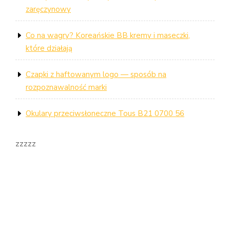
zaręczynowy
Co na wagry? Koreańskie BB kremy i maseczki,
które działają
Czapki z haftowanym logo — sposób na
rozpoznawalność marki
Okulary przeciwsłoneczne Tous B21 0700 56
zzzzz