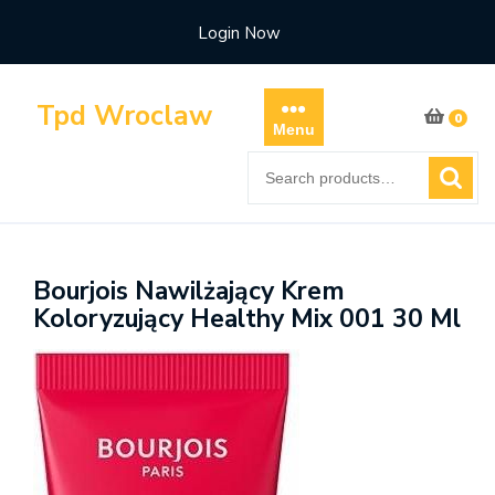
Skip
Login Now
to
content
Tpd Wroclaw
0
Menu
Search
for:
Bourjois Nawilżający Krem
Koloryzujący Healthy Mix 001 30 Ml