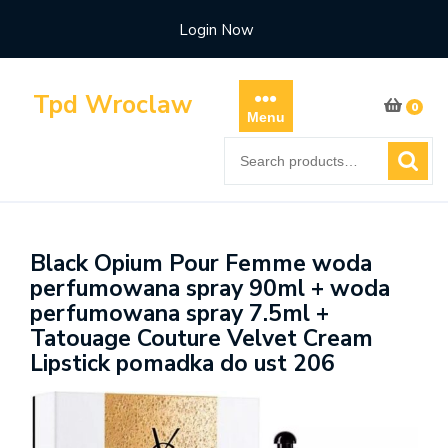
Skip
Login Now
to
content
Tpd Wroclaw
0
Menu
Search
for:
Black Opium Pour Femme woda
perfumowana spray 90ml + woda
perfumowana spray 7.5ml +
Tatouage Couture Velvet Cream
Lipstick pomadka do ust 206