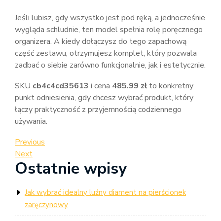
Jeśli lubisz, gdy wszystko jest pod ręką, a jednocześnie
wygląda schludnie, ten model spełnia rolę poręcznego
organizera. A kiedy dołączysz do tego zapachową
część zestawu, otrzymujesz komplet, który pozwala
zadbać o siebie zarówno funkcjonalnie, jak i estetycznie.
SKU
cb4c4cd35613
i cena
485.99 zł
to konkretny
punkt odniesienia, gdy chcesz wybrać produkt, który
łączy praktyczność z przyjemnością codziennego
używania.
Nawigacja
Previous
Previous
Post
Next
Next
wpisu
Ostatnie wpisy
Post
Jak wybrać idealny luźny diament na pierścionek
zaręczynowy