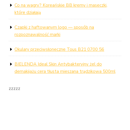
Co na wagry? Koreańskie BB kremy i maseczki,
które działają
Czapki z haftowanym logo — sposób na
rozpoznawalność marki
Okulary przeciwsłoneczne Tous B21 0700 56
BIELENDA Ideal Skin Antybakteryjny żel do
demakijażu cera tłusta mieszana trądzikowa 500ml
zzzzz