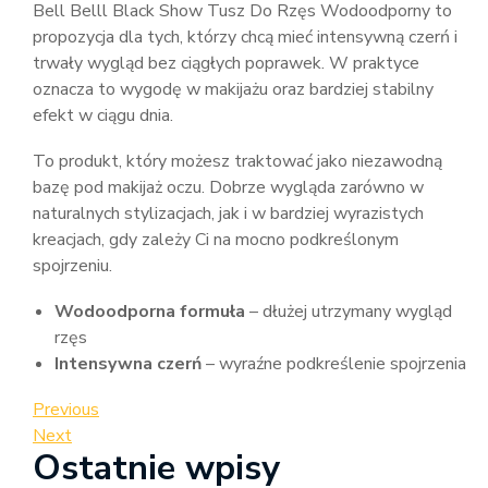
Bell Belll Black Show Tusz Do Rzęs Wodoodporny to
propozycja dla tych, którzy chcą mieć intensywną czerń i
trwały wygląd bez ciągłych poprawek. W praktyce
oznacza to wygodę w makijażu oraz bardziej stabilny
efekt w ciągu dnia.
To produkt, który możesz traktować jako niezawodną
bazę pod makijaż oczu. Dobrze wygląda zarówno w
naturalnych stylizacjach, jak i w bardziej wyrazistych
kreacjach, gdy zależy Ci na mocno podkreślonym
spojrzeniu.
Wodoodporna formuła
– dłużej utrzymany wygląd
rzęs
Intensywna czerń
– wyraźne podkreślenie spojrzenia
Nawigacja
Previous
Previous
Post
Next
Next
wpisu
Ostatnie wpisy
Post