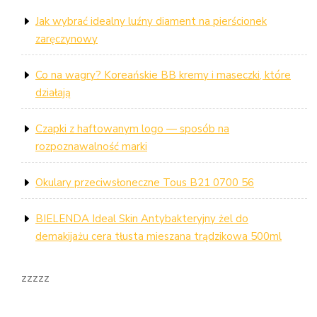
Jak wybrać idealny luźny diament na pierścionek
zaręczynowy
Co na wagry? Koreańskie BB kremy i maseczki, które
działają
Czapki z haftowanym logo — sposób na
rozpoznawalność marki
Okulary przeciwsłoneczne Tous B21 0700 56
BIELENDA Ideal Skin Antybakteryjny żel do
demakijażu cera tłusta mieszana trądzikowa 500ml
zzzzz