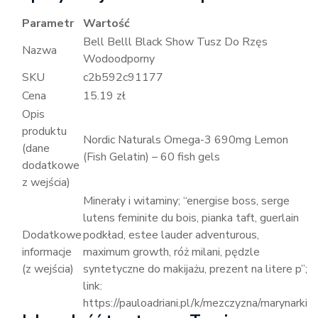
Parametr
Wartość
Bell Belll Black Show Tusz Do Rzęs
Nazwa
Wodoodporny
SKU
c2b592c91177
Cena
15.19 zł
Opis
produktu
Nordic Naturals Omega-3 690mg Lemon
(dane
(Fish Gelatin) – 60 fish gels
dodatkowe
z wejścia)
Minerały i witaminy; “energise boss, serge
lutens feminite du bois, pianka taft, guerlain
Dodatkowe
podkład, estee lauder adventurous,
informacje
maximum growth, róż milani, pędzle
(z wejścia)
syntetyczne do makijażu, prezent na litere p”;
link:
https://pauloadriani.pl/k/mezczyzna/marynarki