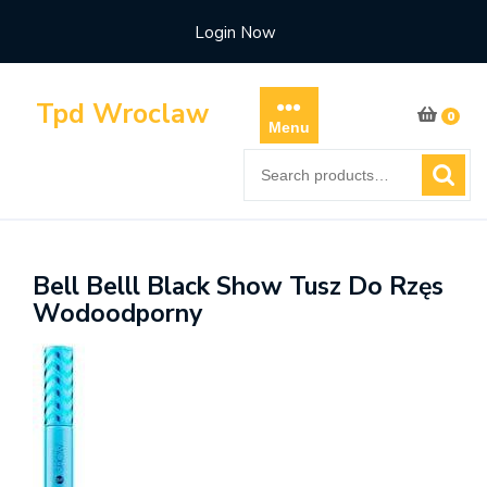
Skip
Login Now
to
content
Tpd Wroclaw
0
Menu
Search
for:
Bell Belll Black Show Tusz Do Rzęs
Wodoodporny