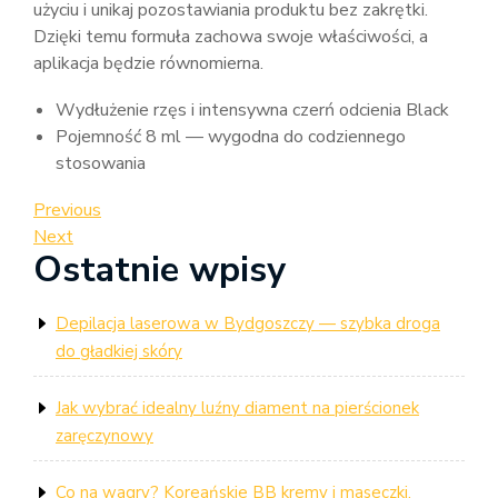
użyciu i unikaj pozostawiania produktu bez zakrętki.
Dzięki temu formuła zachowa swoje właściwości, a
aplikacja będzie równomierna.
Wydłużenie rzęs i intensywna czerń odcienia Black
Pojemność 8 ml — wygodna do codziennego
stosowania
Nawigacja
Previous
Previous
Post
Next
Next
wpisu
Ostatnie wpisy
Post
Depilacja laserowa w Bydgoszczy — szybka droga
do gładkiej skóry
Jak wybrać idealny luźny diament na pierścionek
zaręczynowy
Co na wagry? Koreańskie BB kremy i maseczki,