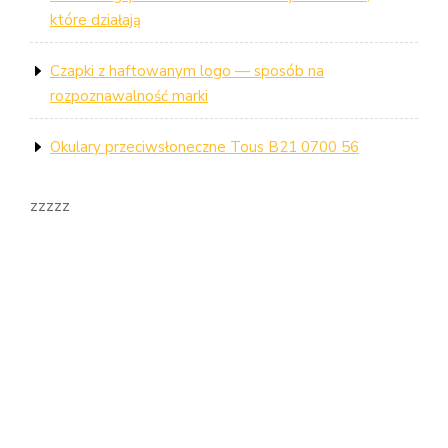
które działają
Czapki z haftowanym logo — sposób na
rozpoznawalność marki
Okulary przeciwsłoneczne Tous B21 0700 56
zzzzz