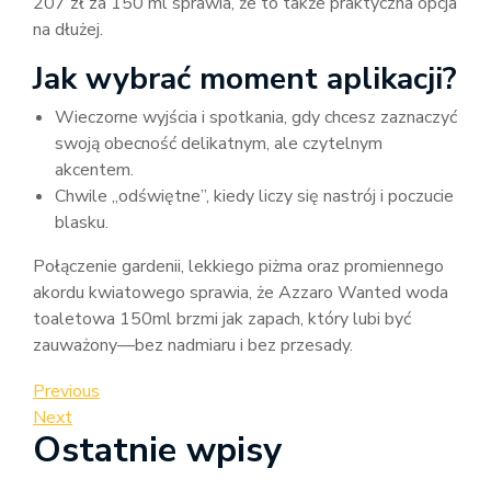
207 zł za 150 ml sprawia, że to także praktyczna opcja
na dłużej.
Jak wybrać moment aplikacji?
Wieczorne wyjścia i spotkania, gdy chcesz zaznaczyć
swoją obecność delikatnym, ale czytelnym
akcentem.
Chwile „odświętne”, kiedy liczy się nastrój i poczucie
blasku.
Połączenie gardenii, lekkiego piżma oraz promiennego
akordu kwiatowego sprawia, że Azzaro Wanted woda
toaletowa 150ml brzmi jak zapach, który lubi być
zauważony—bez nadmiaru i bez przesady.
Nawigacja
Previous
Previous
Post
Next
Next
wpisu
Ostatnie wpisy
Post