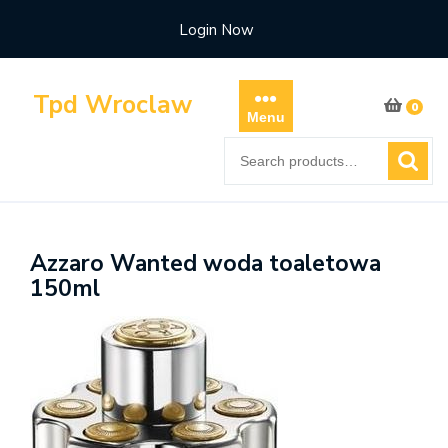
Skip
Login Now
to
content
Tpd Wroclaw
0
Menu
Search
for:
Azzaro Wanted woda toaletowa
150ml