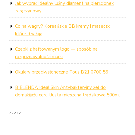
Jak wybrać idealny luźny diament na pierścionek
zaręczynowy
Co na wagry? Koreańskie BB kremy i maseczki,
które działają
Czapki z haftowanym logo — sposób na
rozpoznawalność marki
Okulary przeciwsłoneczne Tous B21 0700 56
BIELENDA Ideal Skin Antybakteryjny żel do
demakijażu cera tłusta mieszana trądzikowa 500ml
zzzzz