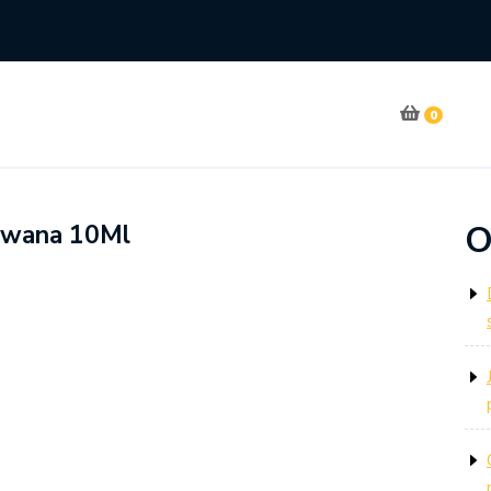
0
O
owana 10Ml