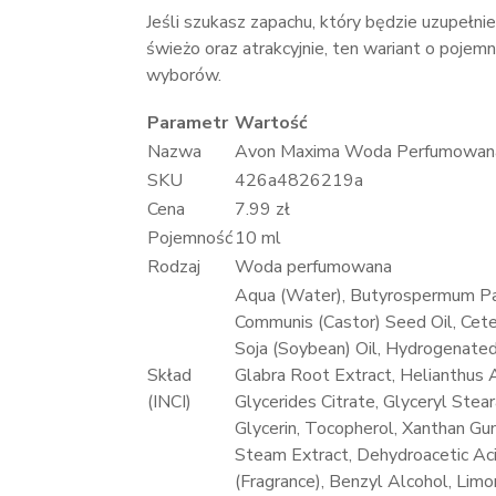
Jeśli szukasz zapachu, który będzie uzupełnie
świeżo oraz atrakcyjnie, ten wariant o pojem
wyborów.
Parametr
Wartość
Nazwa
Avon Maxima Woda Perfumowan
SKU
426a4826219a
Cena
7.99 zł
Pojemność
10 ml
Rodzaj
Woda perfumowana
Aqua (Water), Butyrospermum Park
Communis (Castor) Seed Oil, Cetea
Soja (Soybean) Oil, Hydrogenated 
Skład
Glabra Root Extract, Helianthus
(INCI)
Glycerides Citrate, Glyceryl Ste
Glycerin, Tocopherol, Xanthan G
Steam Extract, Dehydroacetic Ac
(Fragrance), Benzyl Alcohol, Limo