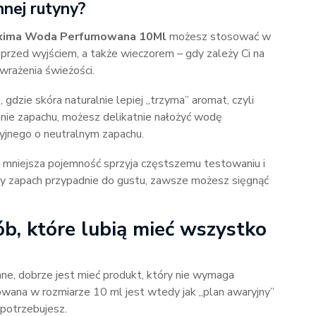
nnej rutyny?
xima Woda Perfumowana 10Ml
możesz stosować w
 przed wyjściem, a także wieczorem – gdy zależy Ci na
wrażenia świeżości.
 gdzie skóra naturalnie lepiej „trzyma” aromat, czyli
wanie zapachu, możesz delikatnie nałożyć wodę
yjnego o neutralnym zapachu.
 mniejsza pojemność sprzyja częstszemu testowaniu i
dy zapach przypadnie do gustu, zawsze możesz sięgnąć
, które lubią mieć wszystko
e, dobrze jest mieć produkt, który nie wymaga
ana w rozmiarze 10 ml jest wtedy jak „plan awaryjny”
potrzebujesz.