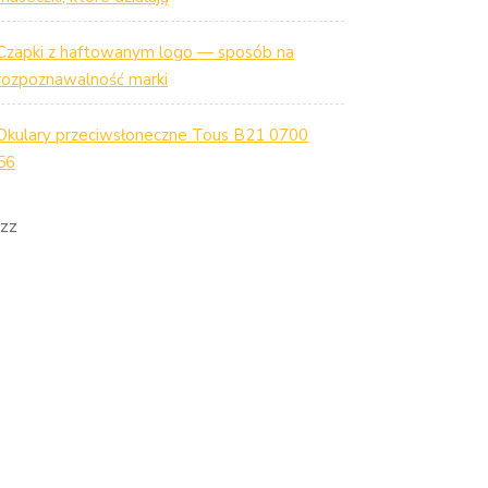
Czapki z haftowanym logo — sposób na
rozpoznawalność marki
Okulary przeciwsłoneczne Tous B21 0700
56
zz