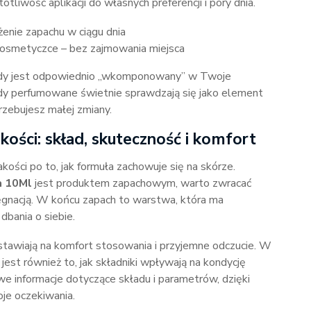
liwość aplikacji do własnych preferencji i pory dnia.
enie zapachu w ciągu dnia
osmetyczce – bez zajmowania miejsca
, gdy jest odpowiednio „wkomponowany” w Twoje
y perfumowane świetnie sprawdzają się jako element
rzebujesz małej zmiany.
kości: skład, skuteczność i komfort
kości po to, jak formuła zachowuje się na skórze.
 10Ml
jest produktem zapachowym, warto zwracać
lęgnacją. W końcu zapach to warstwa, która ma
bania o siebie.
stawiają na komfort stosowania i przyjemne odczucie. W
est również to, jak składniki wpływają na kondycję
we informacje dotyczące składu i parametrów, dzięki
oje oczekiwania.