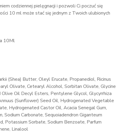
niem codziennej pielęgnacji i pozwoli Ci poczuć się
ności 10 ml może stać się jednym z Twoich ulubionych
a 10Ml
ii (Shea) Butter, Oleyl Erucate, Propanediol, Ricinus
ryl Olivate, Cetearyl Alcohol, Sorbitan Olivate, Glycine
Olive Oil Decyl Esters, Pentylene Glycol, Glycyrrhiza
 Annuus (Sunflower) Seed Oil, Hydrogenated Vegetable
arate, Hydrogenated Castor Oil, Acacia Senegal Gum,
um, Sodium Carbonate, Sequoiadendron Giganteum
id, Potassium Sorbate, Sodium Benzoate, Parfum
nene, Linalool