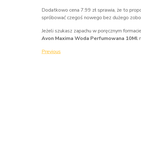
Dodatkowo cena 7.99 zł sprawia, że to propo
spróbować czegoś nowego bez dużego zobow
Jeżeli szukasz zapachu w poręcznym formacie 
Avon Maxima Woda Perfumowana 10Ml
m
Nawigacja
Previous
Previous
Post
wpisu