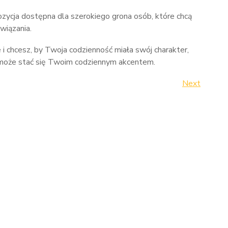
zycja dostępna dla szerokiego grona osób, które chcą
iązania.
i chcesz, by Twoja codzienność miała swój charakter,
oże stać się Twoim codziennym akcentem.
Next
Next
Post