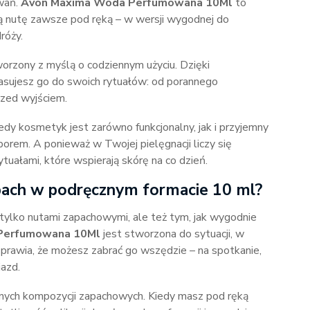
zwań.
Avon Maxima Woda Perfumowana 10Ml
to
oną nutę zawsze pod ręką – w wersji wygodnej do
róży.
orzony z myślą o codziennym użyciu. Dzięki
ujesz go do swoich rytuałów: od porannego
rzed wyjściem.
kiedy kosmetyk jest zarówno funkcjonalny, jak i przyjemny
orem. A ponieważ w Twojej pielęgnacji liczy się
tuałami, które wspierają skórę na co dzień.
pach w podręcznym formacie 10 ml?
 tylko nutami zapachowymi, ale też tym, jak wygodnie
Perfumowana 10Ml
jest stworzona do sytuacji, w
 sprawia, że możesz zabrać go wszędzie – na spotkanie,
azd.
nych kompozycji zapachowych. Kiedy masz pod ręką