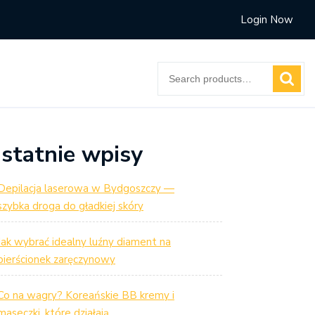
Login Now
Search
for:
statnie wpisy
Depilacja laserowa w Bydgoszczy —
szybka droga do gładkiej skóry
Jak wybrać idealny luźny diament na
pierścionek zaręczynowy
Co na wagry? Koreańskie BB kremy i
maseczki, które działają