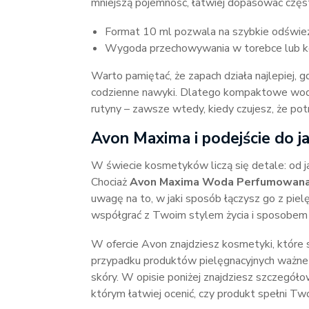
mniejszą pojemność, łatwiej dopasować częstot
Format 10 ml pozwala na szybkie odśwież
Wygoda przechowywania w torebce lub k
Warto pamiętać, że zapach działa najlepiej
codzienne nawyki. Dlatego kompaktowe wod
rutyny – zawsze wtedy, kiedy czujesz, że pot
Avon Maxima i podejście do ja
W świecie kosmetyków liczą się detale: od ja
Chociaż
Avon Maxima Woda Perfumowana
uwagę na to, w jaki sposób łączysz go z pie
współgrać z Twoim stylem życia i sposobem d
W ofercie Avon znajdziesz kosmetyki, które 
przypadku produktów pielęgnacyjnych ważne j
skóry. W opisie poniżej znajdziesz szczegóło
którym łatwiej ocenić, czy produkt spełni Tw