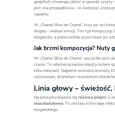
grejpfrut) otwierają całość w sposób czysty i 
jest ona przypadkowa – to świeżość, która p
zapachu.
W „Chanel Bleu de Chanel” liczy się też kontr
drugiej – wulkan emocji. Ten typ kompozycji
elegancko, a jednocześnie pozostawić po sobi
Jak brzmi kompozycja? Nuty gł
W „Chanel Bleu de Chanel” wszystko jest uł
czasie. To właśnie przejścia między nutami spr
kilku minutach. Najpierw wchodzą aromaty, kt
wytrawnym, drzewnym i korzennym charakterze
Linia głowy – świeżość, 
Na początku pojawia się
różowy pieprz
, a 
muszkatołowa
. To zestaw, który daje efek
eleganckiego.