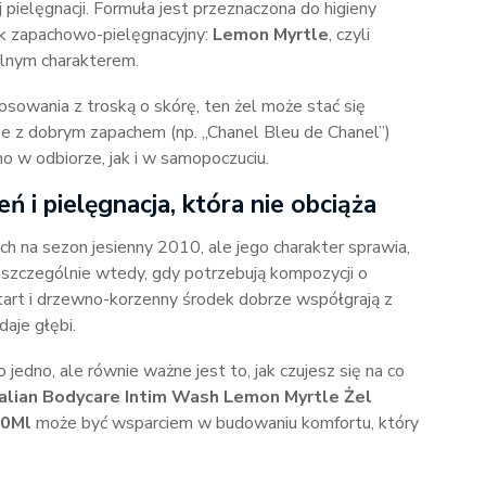
pielęgnacji. Formuła jest przeznaczona do higieny
nek zapachowo-pielęgnacyjny:
Lemon Myrtle
, czyli
alnym charakterem.
osowania z troską o skórę, ten żel może stać się
e z dobrym zapachem (np. „Chanel Bleu de Chanel”)
o w odbiorze, jak i w samopoczuciu.
eń i pielęgnacja, która nie obciąża
ch na sezon jesienny 2010, ale jego charakter sprawia,
 szczególnie wtedy, gdy potrzebują kompozycji o
art i drzewno-korzenny środek dobrze współgrają z
daje głębi.
jedno, ale równie ważne jest to, jak czujesz się na co
alian Bodycare Intim Wash Lemon Myrtle Żel
00Ml
może być wsparciem w budowaniu komfortu, który