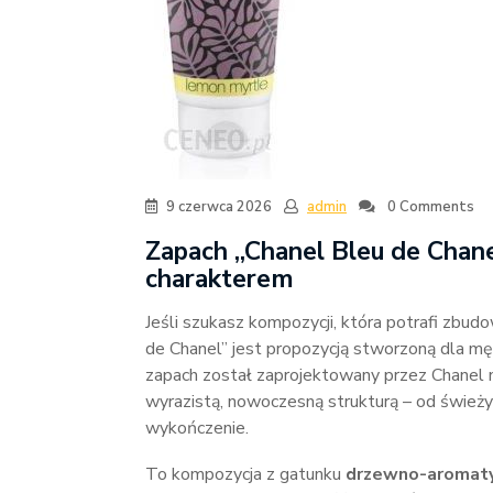
9 czerwca 2026
admin
0 Comments
Zapach „Chanel Bleu de Chan
charakterem
Jeśli szukasz kompozycji, która potrafi zbud
de Chanel” jest propozycją stworzoną dla mę
zapach został zaprojektowany przez Chanel n
wyrazistą, nowoczesną strukturą – od śwież
wykończenie.
To kompozycja z gatunku
drzewno-aromat