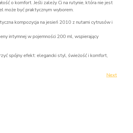
ść o komfort. Jeśli zależy Ci na rutynie, która nie jest
ki żel może być praktycznym wyborem.
tyczna kompozycja na jesień 2010 z nutami cytrusów i
gieny intymnej w pojemności 200 ml, wspierający
yć spójny efekt: elegancki styl, świeżość i komfort,
Next
Next
Post