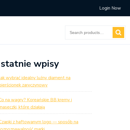
Login Now
Search
for:
statnie wpisy
Jak wybrać idealny luźny diament na
pierścionek zaręczynowy
Co na wagry? Koreańskie BB kremy i
maseczki, które działają
Czapki z haftowanym logo — sposób na
rozpoznawalność marki