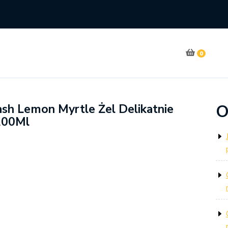
0
O
ash Lemon Myrtle Żel Delikatnie
200Ml