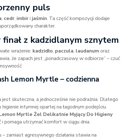
orzenny puls
a
,
cedr
,
imbir
i
jaśmin
. Ta część kompozycji dodaje
, uporządkowany charakter.
 finał z kadzidlanym sznytem
rwałe wrażenie:
kadzidło
,
paczula
,
laudanum
oraz
rawia, że zapach jest „ponadczasowy w odbiorze” – czuć
ensywność.
ash Lemon Myrtle – codzienna
ra jest skuteczna, a jednocześnie nie podrażnia. Dlatego
 higienie intymnej opartej na łagodnym podejściu.
Lemon Myrtle Żel Delikatnie Myjący Do Higieny
 i pomaga utrzymać komfort w ciągu dnia.
u – zamiast agresywnego działania stawia na