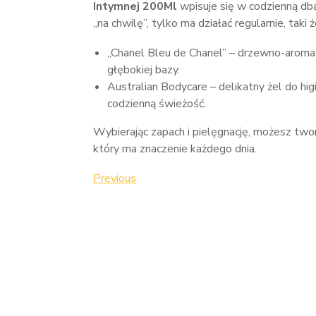
Intymnej 200Ml
wpisuje się w codzienną dbało
„na chwilę”, tylko ma działać regularnie, ta
„Chanel Bleu de Chanel” – drzewno-aroma
głębokiej bazy.
Australian Bodycare – delikatny żel do hi
codzienną świeżość.
Wybierając zapach i pielęgnację, możesz tworz
który ma znaczenie każdego dnia.
Nawigacja
Previous
Previous
Post
wpisu