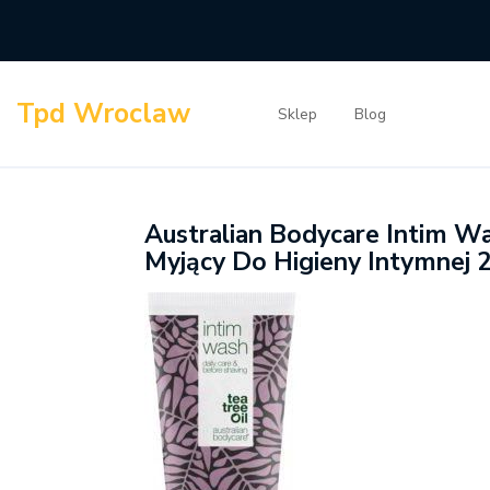
Skip
to
content
Tpd Wroclaw
Sklep
Blog
Australian Bodycare Intim W
Myjący Do Higieny Intymnej 