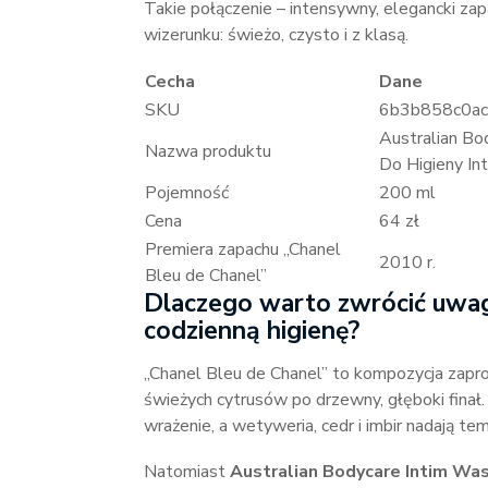
Takie połączenie – intensywny, elegancki zap
wizerunku: świeżo, czysto i z klasą.
Cecha
Dane
SKU
6b3b858c0a
Australian Bo
Nazwa produktu
Do Higieny I
Pojemność
200 ml
Cena
64 zł
Premiera zapachu „Chanel
2010 r.
Bleu de Chanel”
Dlaczego warto zwrócić uwagę
codzienną higienę?
„Chanel Bleu de Chanel” to kompozycja zapr
świeżych cytrusów po drzewny, głęboki finał.
wrażenie, a wetyweria, cedr i imbir nadają t
Natomiast
Australian Bodycare Intim Was