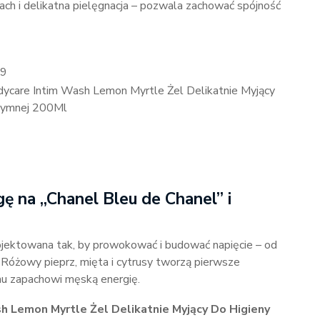
ach i delikatna pielęgnacja – pozwala zachować spójność
c9
dycare Intim Wash Lemon Myrtle Żel Delikatnie Myjący
ntymnej 200Ml
 na „Chanel Bleu de Chanel” i
ojektowana tak, by prowokować i budować napięcie – od
 Różowy pieprz, mięta i cytrusy tworzą pierwsze
emu zapachowi męską energię.
h Lemon Myrtle Żel Delikatnie Myjący Do Higieny