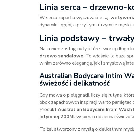
Linia serca – drzewno-k
W sercu zapachu wyczuwalne są:
wetyweri
dynamiki i głębi, a przy tym utrzymuje męski
Linia podstawy – trwały
Na koniec zostają nuty, które tworzą długot
drzewo sandałowe
. To właśnie ta baza sp
w nim zarówno elegancję, jak i zmysłową int
Australian Bodycare Intim W
świeżość i delikatność
Gdy mowa o pielęgnacji, liczy się rutyna, któ
obok zapachowych inspiracji warto pamiętać o
Produkt
Australian Bodycare Intim Wash 
Intymnej 200Ml
wspiera codzienną świeżość
To żel stworzony z myślą o delikatnym myci