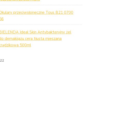
Okulary przeciwsłoneczne Tous B21 0700
56
BIELENDA Ideal Skin Antybakteryjny żel
do demakijażu cera tłusta mieszana
trądzikowa 500ml
zz