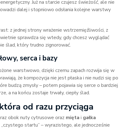
energetyczny. Już na starcie czujesz świeżość, ale nie
rowadzi dalej i stopniowo odsłania kolejne warstwy
ast: z jednej strony wrażenie wstrzemięźliwości, z
 świetnie sprawdza się wtedy, gdy chcesz wyglądać
e ślad, który trudno zignorować.
owy, serca i bazy
ożone warstwowo, dzięki czemu zapach rozwija się w
awiają, że kompozycja nie jest płaska i nie nudzi się po
óre budzą zmysły – potem pojawia się serce o bardziej
, a na końcu zostaje trwały, ciepły ślad.
która od razu przyciąga
zaraz obok nuty cytrusowe oraz
mięta
i
gałka
t „czystego startu” – wyrazistego, ale jednocześnie