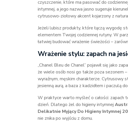
czyszczenie, które ma pasować do codziennej 
intymnej, a jego nazwa jasno sugeruje kieru
cytrusowo-ziołowy akcent kojarzony z natur
Jeżeli lubisz produkty, które łączą wygodę st
elementem Twojej codziennej rutyny. W parz
łatwiej budować wrażenie świeżości – zarówn
Wrażenie stylu: zapach na jesi
„Chanel Bleu de Chanel” pojawił się jako zapa
że wiele osób nosi go także poza sezonem –
wyraźnym, męskim charakterze. Cytrusowy st
jesienną aurą, a baza z kadzidłem i paczulą do
W praktyce warto myśleć o całości: zapach to 
dzień. Dlatego żel do higieny intymnej
Austr
Delikatnie Myjący Do Higieny Intymnej 2
nie znika po wyjściu z domu.