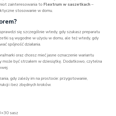
miot zainteresowania to
Flextrum w saszetkach
–
raktyczne stosowanie w domu.
borem?
prawdzi się szczególnie wtedy, gdy szukasz preparatu
szetki są wygodne w użyciu w domu, ale też wtedy, gdy
ać spójność działania.
ra/marki oraz chcesz mieć jasne oznaczenie wariantu
ty może być strzałem w dziesiątkę. Dodatkowo, czytelna
owej.
ania, gdy zależy im na prostocie: przygotowanie,
ukcji i bez zbędnych kroków.
 3×30 sasz