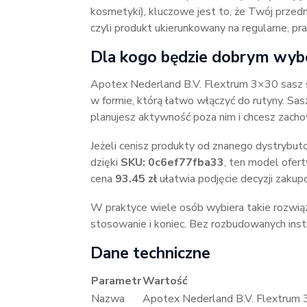
kosmetyki), kluczowe jest to, że Twój przed
czyli produkt ukierunkowany na regularne, p
Dla kogo będzie dobrym wy
Apotex Nederland B.V. Flextrum 3×30 sasz s
w formie, którą łatwo włączyć do rutyny. Sa
planujesz aktywność poza nim i chcesz zachow
Jeżeli cenisz produkty od znanego dystrybuto
dzięki
SKU: 0c6ef77fba33
, ten model ofer
cena
93.45 zł
ułatwia podjęcie decyzji zakup
W praktyce wiele osób wybiera takie rozwiąz
stosowanie i koniec. Bez rozbudowanych instr
Dane techniczne
Parametr
Wartość
Nazwa
Apotex Nederland B.V. Flextrum