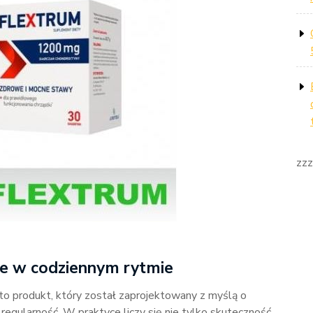
zzz
ie w codziennym rytmie
o produkt, który został zaprojektowany z myślą o
gularność. W praktyce liczy się nie tylko skuteczność,