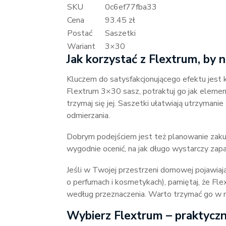
SKU
0c6ef77fba33
Cena
93.45 zł
Postać
Saszetki
Wariant
3×30
Jak korzystać z Flextrum, by n
Kluczem do satysfakcjonującego efektu jest 
Flextrum 3×30 sasz, potraktuj go jak elemen
trzymaj się jej. Saszetki ułatwiają utrzyma
odmierzania.
Dobrym podejściem jest też planowanie zak
wygodnie ocenić, na jak długo wystarczy zapa
Jeśli w Twojej przestrzeni domowej pojawiają
o perfumach i kosmetykach), pamiętaj, że F
według przeznaczenia. Warto trzymać go w mi
Wybierz Flextrum – praktycz