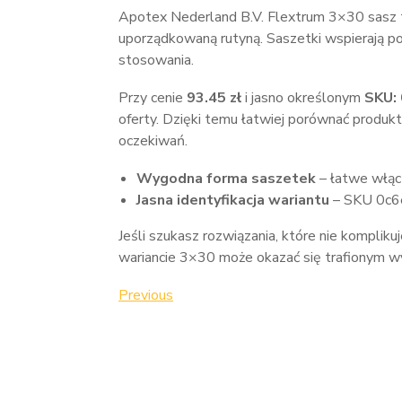
Apotex Nederland B.V. Flextrum 3×30 sasz t
uporządkowaną rutyną. Saszetki wspierają po
stosowania.
Przy cenie
93.45 zł
i jasno określonym
SKU:
oferty. Dzięki temu łatwiej porównać produkty
oczekiwań.
Wygodna forma saszetek
– łatwe włąc
Jasna identyfikacja wariantu
– SKU 0c6
Jeśli szukasz rozwiązania, które nie kompliku
wariancie 3×30 może okazać się trafionym 
Nawigacja
Previous
Previous
Post
wpisu