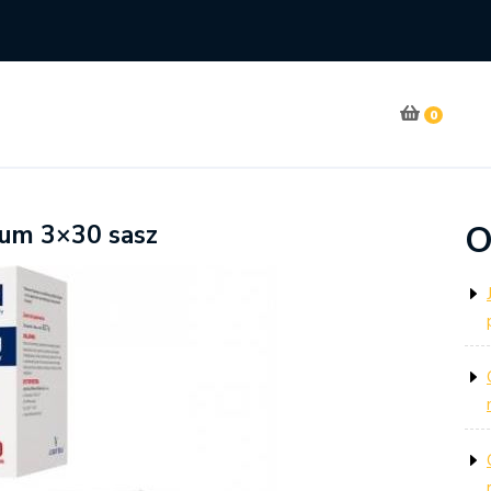
0
O
rum 3×30 sasz