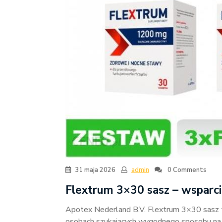
31 maja 2026
admin
0 Comments
Flextrum 3×30 sasz – wsparc
Apotex Nederland B.V. Flextrum 3×30 sasz t
osobach szukających wygodnego sposobu na re