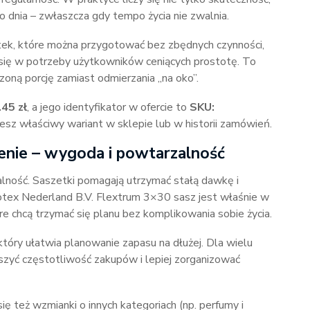
do dnia – zwłaszcza gdy tempo życia nie zwalnia.
zetek, które można przygotować bez zbędnych czynności,
się w potrzeby użytkowników ceniących prostotę. To
oną porcję zamiast odmierzania „na oko”.
.45 zł
, a jego identyfikator w ofercie to
SKU:
iesz właściwy wariant w sklepie lub w historii zamówień.
enie – wygoda i powtarzalność
lność. Saszetki pomagają utrzymać stałą dawkę i
otex Nederland B.V. Flextrum 3×30 sasz jest właśnie w
óre chcą trzymać się planu bez komplikowania sobie życia.
tóry ułatwia planowanie zapasu na dłużej. Dla wielu
szyć częstotliwość zakupów i lepiej zorganizować
ę też wzmianki o innych kategoriach (np. perfumy i