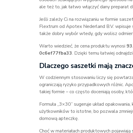
ale też to, jak łatwo włączyć dany preparat 
Jeśli zależy Ci na rozwiązaniu w formie sas
Flextrum od Apotex Nederland B.V. wpisuje 
także dobry wybór wtedy, gdy wolisz odmierz
Warto wiedzieć, że cena produktu wynosi
93
0c6ef77fba33
. Dzięki temu łatwiej odnajdz
Dlaczego saszetki mają znacz
W codziennym stosowaniu liczy się powtarza
ograniczają ryzyko przypadkowych różnic. Ap
takiej formie – co często doceniają osoby, kt
Formuła „3×30” sugeruje układ opakowania, k
użytkowników to istotne, bo pozwala zmniej
domową apteczkę.
Choć w materiałach produktowych pojawiają si