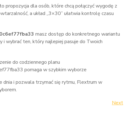
o propozycja dla osób, które chcą połączyć wygodę z
wtarzalność, a układ „3×30” ułatwia kontrolę czasu
 0c6ef77fba33
masz dostęp do konkretnego wariantu
 i wybrać ten, który najlepiej pasuje do Twoich
zenie do codziennego planu
ef77fba33 pomaga w szybkim wyborze
je dnia i pozwala trzymać się rytmu, Flextrum w
wyborem.
Next
Next
Post