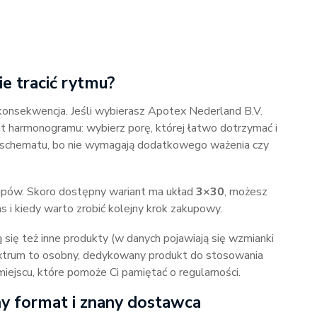
ie tracić rytmu?
konsekwencja. Jeśli wybierasz Apotex Nederland B.V.
t harmonogramu: wybierz porę, której łatwo dotrzymać i
nie schematu, bo nie wymagają dodatkowego ważenia czy
upów. Skoro dostępny wariant ma układ
3×30
, możesz
s i kiedy warto zrobić kolejny krok zakupowy.
 się też inne produkty (w danych pojawiają się wzmianki
lextrum to osobny, dedykowany produkt do stosowania
ejscu, które pomoże Ci pamiętać o regularności.
ny format i znany dostawca