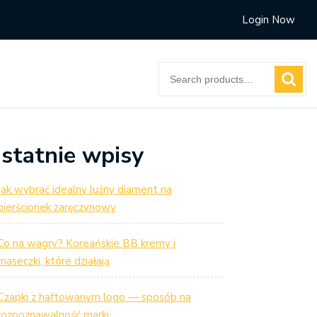
Login Now
Search
for:
statnie wpisy
Jak wybrać idealny luźny diament na
pierścionek zaręczynowy
Co na wagry? Koreańskie BB kremy i
maseczki, które działają
Czapki z haftowanym logo — sposób na
rozpoznawalność marki