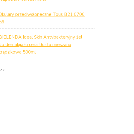
Okulary przeciwsłoneczne Tous B21 0700
56
BIELENDA Ideal Skin Antybakteryjny żel
do demakijażu cera tłusta mieszana
trądzikowa 500ml
zz