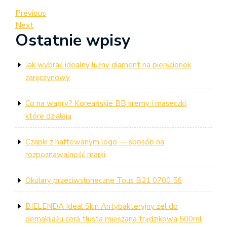
Nawigacja
Previous
Previous
Post
Next
Next
wpisu
Ostatnie wpisy
Post
Jak wybrać idealny luźny diament na pierścionek
zaręczynowy
Co na wagry? Koreańskie BB kremy i maseczki,
które działają
Czapki z haftowanym logo — sposób na
rozpoznawalność marki
Okulary przeciwsłoneczne Tous B21 0700 56
BIELENDA Ideal Skin Antybakteryjny żel do
demakijażu cera tłusta mieszana trądzikowa 500ml