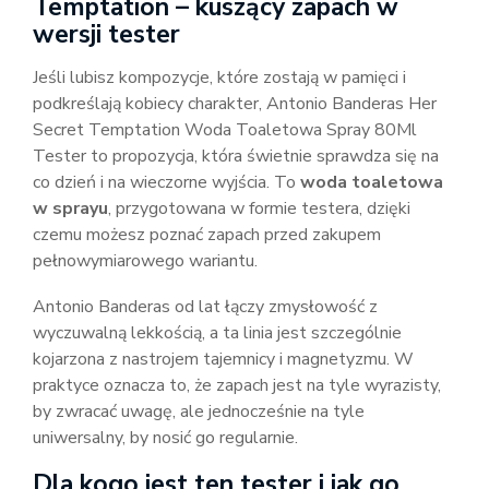
Temptation – kuszący zapach w
wersji tester
Jeśli lubisz kompozycje, które zostają w pamięci i
podkreślają kobiecy charakter, Antonio Banderas Her
Secret Temptation Woda Toaletowa Spray 80Ml
Tester to propozycja, która świetnie sprawdza się na
co dzień i na wieczorne wyjścia. To
woda toaletowa
w sprayu
, przygotowana w formie testera, dzięki
czemu możesz poznać zapach przed zakupem
pełnowymiarowego wariantu.
Antonio Banderas od lat łączy zmysłowość z
wyczuwalną lekkością, a ta linia jest szczególnie
kojarzona z nastrojem tajemnicy i magnetyzmu. W
praktyce oznacza to, że zapach jest na tyle wyrazisty,
by zwracać uwagę, ale jednocześnie na tyle
uniwersalny, by nosić go regularnie.
Dla kogo jest ten tester i jak go