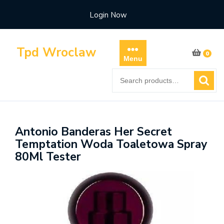
Skip
Login Now
to
content
Tpd Wroclaw
0
Menu
Search
for:
Antonio Banderas Her Secret
Temptation Woda Toaletowa Spray
80Ml Tester