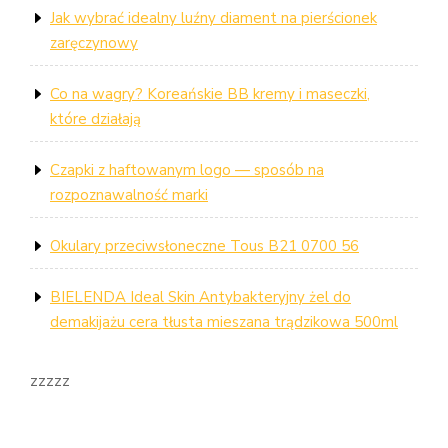
Jak wybrać idealny luźny diament na pierścionek
zaręczynowy
Co na wagry? Koreańskie BB kremy i maseczki,
które działają
Czapki z haftowanym logo — sposób na
rozpoznawalność marki
Okulary przeciwsłoneczne Tous B21 0700 56
BIELENDA Ideal Skin Antybakteryjny żel do
demakijażu cera tłusta mieszana trądzikowa 500ml
zzzzz