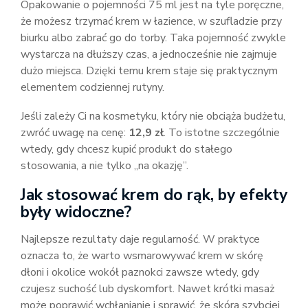
Opakowanie o pojemności 75 ml jest na tyle poręczne,
że możesz trzymać krem w łazience, w szufladzie przy
biurku albo zabrać go do torby. Taka pojemność zwykle
wystarcza na dłuższy czas, a jednocześnie nie zajmuje
dużo miejsca. Dzięki temu krem staje się praktycznym
elementem codziennej rutyny.
Jeśli zależy Ci na kosmetyku, który nie obciąża budżetu,
zwróć uwagę na cenę:
12,9 zł
. To istotne szczególnie
wtedy, gdy chcesz kupić produkt do stałego
stosowania, a nie tylko „na okazję”.
Jak stosować krem do rąk, by efekty
były widoczne?
Najlepsze rezultaty daje regularność. W praktyce
oznacza to, że warto wsmarowywać krem w skórę
dłoni i okolice wokół paznokci zawsze wtedy, gdy
czujesz suchość lub dyskomfort. Nawet krótki masaż
może poprawić wchłanianie i sprawić, że skóra szybciej