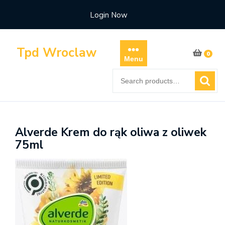
Skip
Login Now
to
content
Tpd Wroclaw
0
Menu
Search
for:
Alverde Krem do rąk oliwa z oliwek
75ml