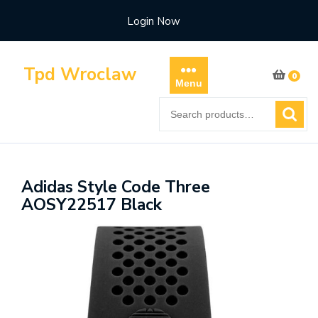
Skip
Login Now
to
content
Tpd Wroclaw
0
Menu
Search
for:
Adidas Style Code Three
AOSY22517 Black