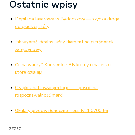
wpisu
Ostatnie wpisy
Post
Depilacja laserowa w Bydgoszczy — szybka droga
do gładkiej skóry
Jak wybrać idealny luźny diament na pierścionek
zaręczynowy
Co na wagry? Koreańskie BB kremy i maseczki,
które działają
Czapki z haftowanym logo — sposób na
rozpoznawalność marki
Okulary przeciwsłoneczne Tous B21 0700 56
zzzzz