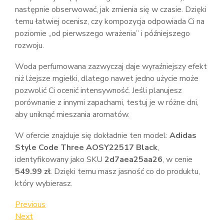
następnie obserwować, jak zmienia się w czasie. Dzięki
temu łatwiej ocenisz, czy kompozycja odpowiada Ci na
poziomie „od pierwszego wrażenia” i późniejszego
rozwoju.
Woda perfumowana zazwyczaj daje wyraźniejszy efekt
niż lżejsze mgiełki, dlatego nawet jedno użycie może
pozwolić Ci ocenić intensywność. Jeśli planujesz
porównanie z innymi zapachami, testuj je w różne dni,
aby uniknąć mieszania aromatów.
W ofercie znajduje się dokładnie ten model:
Adidas
Style Code Three AOSY22517 Black
,
identyfikowany jako SKU
2d7aea25aa26
, w cenie
549.99 zł
. Dzięki temu masz jasność co do produktu,
który wybierasz.
Nawigacja
Previous
Previous
Post
Next
Next