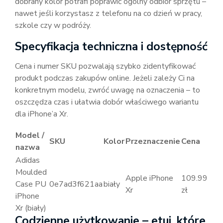
dobrany kolor potrafi poprawić ogólny odbiór sprzętu –
nawet jeśli korzystasz z telefonu na co dzień w pracy,
szkole czy w podróży.
Specyfikacja techniczna i dostępność
Cena i numer SKU pozwalają szybko zidentyfikować
produkt podczas zakupów online. Jeżeli zależy Ci na
konkretnym modelu, zwróć uwagę na oznaczenia – to
oszczędza czas i ułatwia dobór właściwego wariantu
dla iPhone’a Xr.
Model /
SKU
Kolor
Przeznaczenie
Cena
nazwa
Adidas
Moulded
Apple iPhone
109.99
Case PU
0e7ad3f621aa
biały
Xr
zł
iPhone
Xr (biały)
Codzienne użytkowanie – etui, które