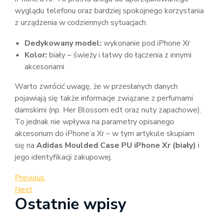
wyglądu telefonu oraz bardziej spokojnego korzystania
z urządzenia w codziennych sytuacjach.
Dedykowany model:
wykonanie pod iPhone Xr
Kolor:
biały – świeży i łatwy do łączenia z innymi
akcesoriami
Warto zwrócić uwagę, że w przesłanych danych
pojawiają się także informacje związane z perfumami
damskimi (np. Her Blossom edt oraz nuty zapachowe).
To jednak nie wpływa na parametry opisanego
akcesorium do iPhone’a Xr – w tym artykule skupiam
się na
Adidas Moulded Case PU iPhone Xr (biały)
i
jego identyfikacji zakupowej.
Nawigacja
Previous
Previous
Post
Next
Next
wpisu
Ostatnie wpisy
Post