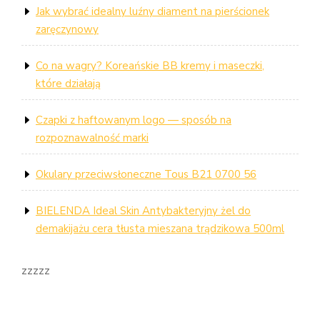
Jak wybrać idealny luźny diament na pierścionek
zaręczynowy
Co na wagry? Koreańskie BB kremy i maseczki,
które działają
Czapki z haftowanym logo — sposób na
rozpoznawalność marki
Okulary przeciwsłoneczne Tous B21 0700 56
BIELENDA Ideal Skin Antybakteryjny żel do
demakijażu cera tłusta mieszana trądzikowa 500ml
zzzzz