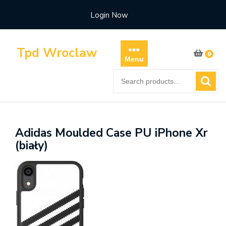
Skip
Login Now
to
content
Tpd Wroclaw
0
Menu
Search
for:
Adidas Moulded Case PU iPhone Xr
(biały)