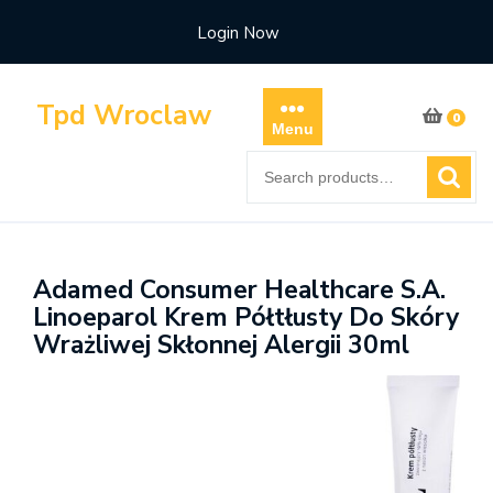
Skip
Login Now
to
content
Tpd Wroclaw
0
Menu
Search
for:
Adamed Consumer Healthcare S.A.
Linoeparol Krem Półtłusty Do Skóry
Wrażliwej Skłonnej Alergii 30ml