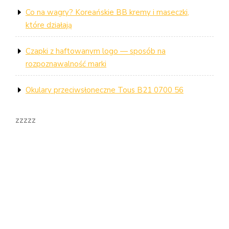
Co na wagry? Koreańskie BB kremy i maseczki,
które działają
Czapki z haftowanym logo — sposób na
rozpoznawalność marki
Okulary przeciwsłoneczne Tous B21 0700 56
zzzzz