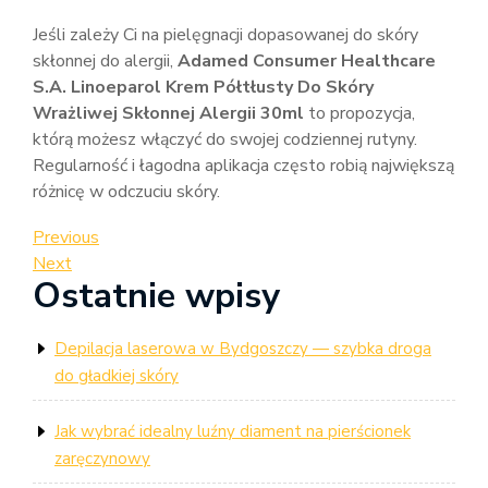
Jeśli zależy Ci na pielęgnacji dopasowanej do skóry
skłonnej do alergii,
Adamed Consumer Healthcare
S.A. Linoeparol Krem Półtłusty Do Skóry
Wrażliwej Skłonnej Alergii 30ml
to propozycja,
którą możesz włączyć do swojej codziennej rutyny.
Regularność i łagodna aplikacja często robią największą
różnicę w odczuciu skóry.
Nawigacja
Previous
Previous
Post
Next
Next
wpisu
Ostatnie wpisy
Post
Depilacja laserowa w Bydgoszczy — szybka droga
do gładkiej skóry
Jak wybrać idealny luźny diament na pierścionek
zaręczynowy