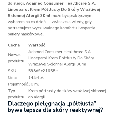
do alergii,
Adamed Consumer Healthcare S.A.
Linoeparol Krem Półtłusty Do Skóry Wrażliwej
Skłonnej Alergii 30ml
może być praktycznym
wyborem na co dzień — zwłaszcza wtedy, gdy
potrzebujesz wyczuwalnego komfortu i wsparcia
bariery naskórkowej.
Cecha
Wartość
Adamed Consumer Healthcare S.A.
Nazwa
Linoeparol Krem Półtłusty Do Skóry
produktu
Wrażliwej Skłonnej Alergii 30ml
SKU
598d9c21658e
Cena
14,54 zł
Pojemność
30 ml
Typ
Krem półtłusty do skóry wrażliwej skłonnej
produktu
do alergii
Dlaczego pielęgnacja „półtłusta”
bywa lepsza dla skóry reaktywnej?